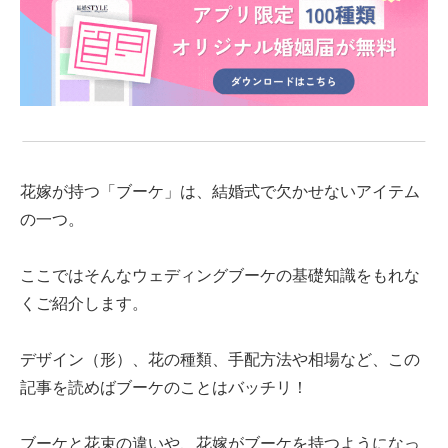
花嫁
が持つ
「ブーケ」は、結婚式で欠かせないアイテム
の一つ。
ここではそんなウェディングブーケの基礎知識をもれな
くご紹介します。
デ
ザイン（形）、花の種類、手配方法や相場
など
、この
記事を読め
ばブ
ーケのことはバッチリ！
ブーケと花束の違いや、花嫁がブーケを持つようになっ