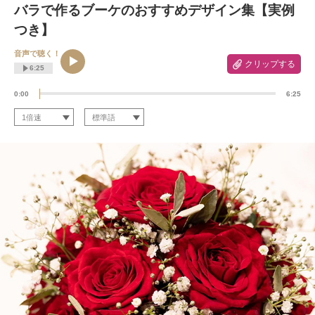
バラで作るブーケのおすすめデザイン集【実例
つき】
音声で聴く！
クリップする
6:25
0:00
6:25