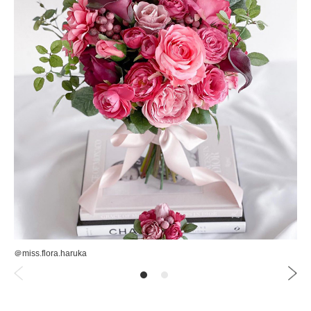
＠miss.flora.haruka