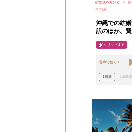
結婚式を挙げる
結
事詳細
沖縄での結婚
訳のほか、費
クリップする
音声で聴く！
1倍速
1.5倍速