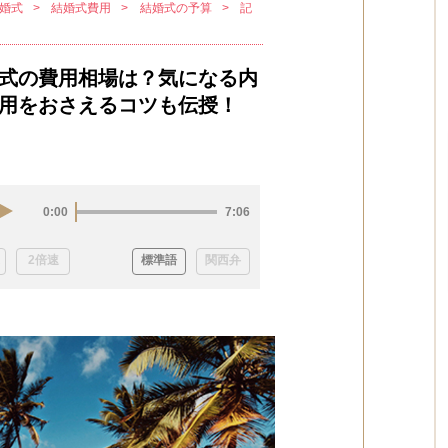
婚式
結婚式費用
結婚式の予算
記
式の費用相場は？気になる内
用をおさえるコツも伝授！
0:00
7:06
2倍速
標準語
関西弁