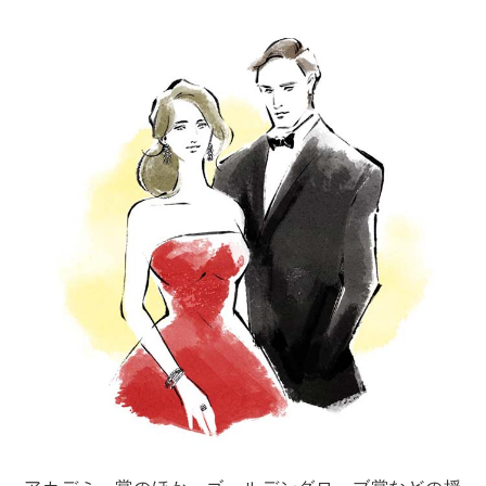
美しい海や白い砂浜が魅力の沖縄ウェディング。
自然以外にもマリンスポーツや料理、体験プログラムな
どの充実のレジャー・アクティビティは、そのまま新婚
旅行をするにもピッタリ。
また、日本全国から行くことができる上に、国内だから
こその安心感も魅力的。
リゾートウェディングの候補地として、ぜひ、沖縄を検
討してみてくださいね！
結婚式を挙げる
結婚式
結婚式場探し
リゾートウェディング
国内リゾートウェディング発祥の地