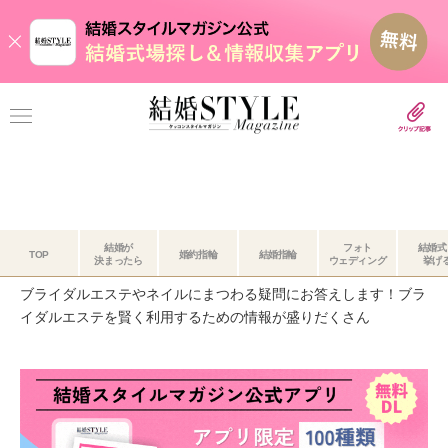
結婚が
フォト
結婚式
ブライダルエステ・ネイル
TOP
婚約指輪
結婚指輪
決まったら
ウェディング
挙げ
ブライダルエステやネイルにまつわる疑問にお答えします！ブラ
イダルエステを賢く利用するための情報が盛りだくさん