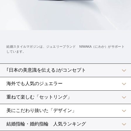
せせらぎ
綺羅（きら）