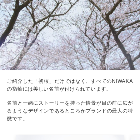
結婚指輪の「つけ心地」にこだわるべ
き理由と選び方のコツを解説
結婚指輪
デザイン・素材
結婚指輪のデザイン
男性にはどんな結婚指輪が人気？シン
プル・かっこいい・個性派…デザイン
や選び方を紹介
結婚指輪
デザイン・素材
結婚指輪のデザイン
結婚指輪はペアで選ぶ？お揃いデザイ
ン例＆揃えない場合のコツ【プロ監
修】
結婚指輪
デザイン・素材
結婚指輪のデザイン