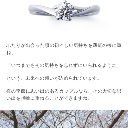
ただ、あくまでもタイプは傾向で、実際には指の形は十
人十色。
似合う・似合わないにとらわれ過ぎず、好みのデザイン
を選んでくださいね。
結婚指輪
デザイン・素材
結婚指輪のデザイン
結婚指輪は幅によって印象が違う！細
いタイプと太めのタイプ、どっちがお
すすめ？
結婚指輪
デザイン・素材
結婚指輪のデザイン