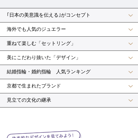
特に、縁起を気にする親族がいる場合は、午前中にスタ
ートすると喜んでもらえるかもしれません。
披露宴が昼食の時間と重なる
例えば、挙式を午前11時にスタートすると、披露宴の時
間は12時くらいになります。
普段なら、ちょうどお昼ご飯の時間。
おなかのすいたゲストに、婚礼料理をおいしく味わって
もらえます。
また、お昼ごろに食事をすれば、二次会が始まる夕方ご
ろにはお腹も空いてくるという段取りに。
続けて二次会に参加してくれるゲストにも、二次会での
料理をおいしく食べてもらえますね。