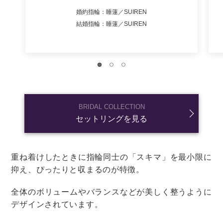
結婚式を午後にスタートすると、
披露宴から二次会まで
の流れがスムーズ
です。
午前スタートの場合に比べて待ち時間が減るので、披露
宴から続けて二次会に参加するゲストにとってはありが
たいですよね。
ただし、「新郎新婦が二次会に間に合わない！」なんて
ことのないよう、余裕を持たせた時間設定にしましょ
う。
二次会の開始時刻は、披露宴の1時間半～2時間後くらい
がオススメですよ。