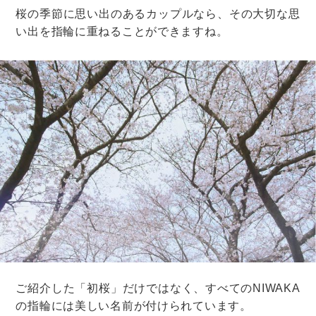
などと、書いておきましょう。
ポイント3と4にあたる部分は以下のように変更するとい
いですよ。
つきましては、名字が以下のように変わります。
・新しい名前：○○（旧姓：○○）
・入籍予定日：△月△日
お忙しいところお手数をおかけして申し訳ございませ
んが、必要な手続きなどがあれば教えていただけます
でしょうか。
どうぞよろしくお願いいたします。
件名は、「結婚報告と諸手続きのお願い」など、一目見
てわかりやすいものがおすすめ。