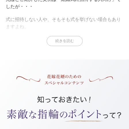
したが・・・
式に招待しない人や、そもそも式を挙げない場合もあり
ますよね。
そんな場合は、ポイント3「結婚式について」の部分
続きを読む
を、次のような文章に変えましょう。
式に招待しない人向けの文例