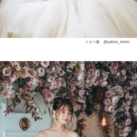
イエベ春 @yukirin_mmm