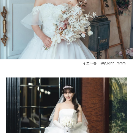
イエベ春 @yukirin_mmm