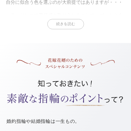
自分に似合う色を選ぶのが大前提ではありますが・・・
カラードレスで季節感を取り入れることで、ブーケや会
場装飾との一体感が増し、おしゃれ度がアップします
続きを読む
よ。
では、具体的にどんな色を選べばいいのか見ていきまし
ょう！
夏は、光を当てると輝くようなパステルカラーやビタミ
ンカラー、さわやかな淡色系がおすすめです。