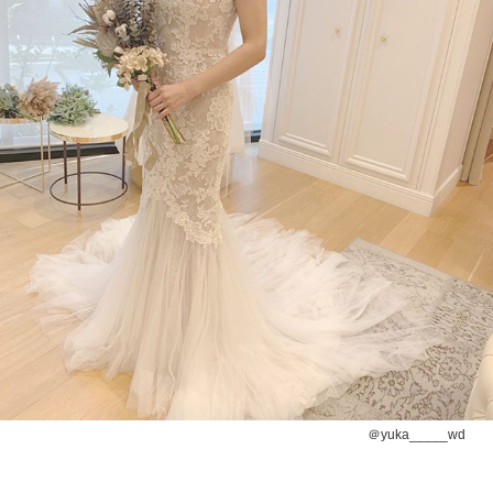
＠yuka_____wd