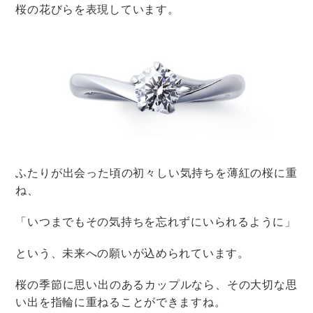
@___ttwd.0604___