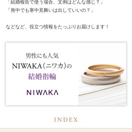
「
結婚報告で使う場合、文例はどんな感じ？
」
「
喪中
で
も寒中見舞いは出していいの？
」
などなど、役立つ情報をたっぷりお届けします！