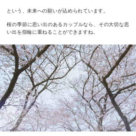
婚約指輪
購入
婚約指輪の購入の流れ
婚約・結婚指輪は来店予約が正解！メ
リットまとめ【初めてでも安心】
婚約指輪
購入
婚約指輪の購入の流れ
婚約指輪・結婚指輪の返品はできる？
できない理由と例外ケースを分かりや
すく紹介
婚約指輪
購入
婚約指輪の購入の流れ
婚約指輪は彼が選ぶ？二人で選ぶ？割
合と先輩カップルの声を紹介