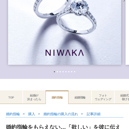
結婚が
フォト
結婚式
TOP
婚約指輪
結婚指輪
決まったら
ウェディング
挙げ
婚約指輪
購入
婚約指輪の購入の流れ
記事詳細
婚約指輪をもらえない…「欲しい」を彼に伝え