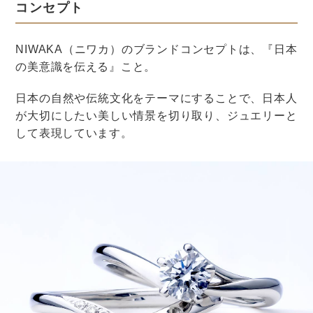
暑い夏は薄着になりがちですよね。
そんな夏もきちんと感を意識した服装選びを心がけまし
ょう。
ジャケットはリネンやコットンなど、涼しげな素材を選
ぶとGOOD。
ジャケットを着ない人は、襟付きのシャツがおすすめで
す。
半袖のポロシャツだと、襟もついていて適度なきちんと
感が出せますよ。
暑いからと言ってタンクトップや短パン、ビーチサンダ
ルには注意が必要。
カジュアルすぎる印象になってしまいます。