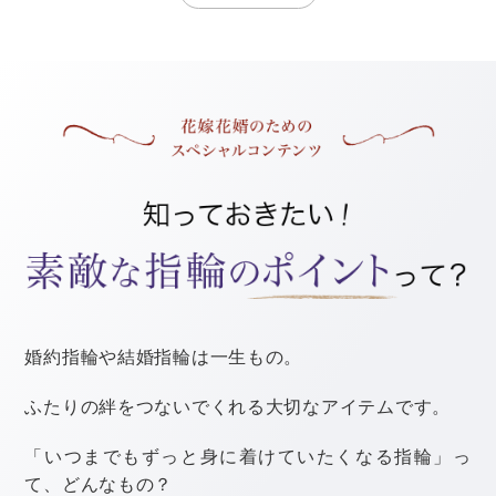
結婚式の特徴
中部地方では、
結婚式で
ゲストにかける費用が高い傾向
にあるようです。
なかでも
引き出物の平均額は、ゲスト1
人あたり約
7,000
円
で全国トップ。
また、結婚式に参列したゲストの感想でも、