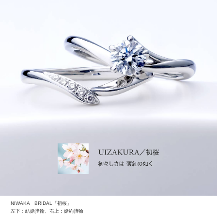
また、
名古屋では、新郎新婦が結婚式場や家の2
階から
お菓子をまく
「菓子まき」
も特徴的。
花嫁がまくたくさんのお菓子を、近所の人やゲストが下
で受けます。
他には、嫁入り道具を乗せて近所を走り、新居へ向かう
「嫁入りトラック」
という風習も。
「出戻りしない」
という縁起を担いで、このトラックは
バックをしないそうですよ。
※「結婚スタイルマガジントレンド調査2018」
結婚に関するWEBアンケート調査
調査対象：入籍3年以内の男女で、挙式と披露宴を行った人
調査時期：2018年7月