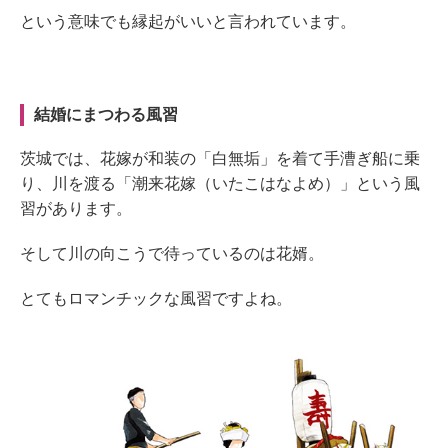
という意味で
も
縁起がいいと
言われています。
結婚にまつわる風習
茨城では、花嫁が和装の
「白無垢」
を着て手漕ぎ船に乗
り、川を渡る
「潮来花嫁（いたこはなよめ）」
という風
習があります。
そして
川の向こうで待っているのは花婿。
とてもロマンチックな風習ですよね。