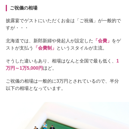
ご祝儀の相場
披露宴でゲストにいただくお金
は
「ご祝儀」
が一般的で
すが・・・
北海道では、
新郎新婦
や発起人
が設定した
「会費」
をゲ
ストが支払う
「会費制」
というスタイルが主流。
そうした違いもあり、
相場は
なんと全国で最も低く、
1
万円～1
万5,000
円
ほど
。
ご祝儀の相場は一般的に
3
万円とされているので、半分
以下の相場となっています
。