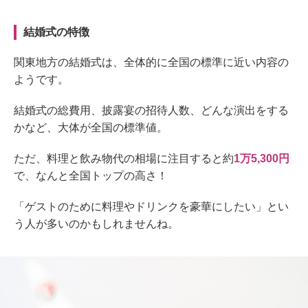
結婚式の特徴
関東地方の結婚式は、全体的に全国の標準に近い内容の
ようです。
結婚式
の総
費用
、披露宴の招待人数、どんな演出をする
かなど、大体が全国の標準値。
た
だ、料理と飲み物代の相場に注目すると
約
1
万5,300
円
で、なんと全国トップの高さ！
「
ゲストのために
料理やドリンク
を豪華にしたい
」とい
う人が多いのかもしれません
ね
。