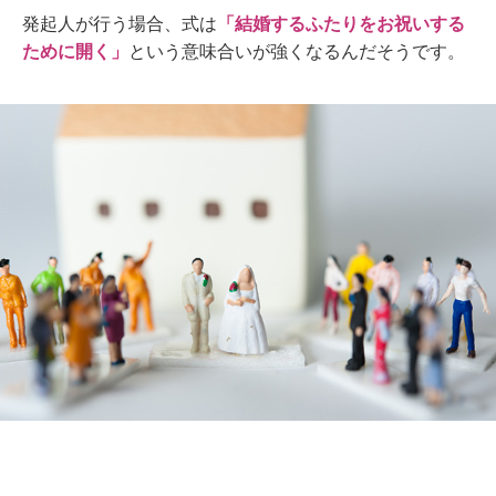
発起人が
行う
場合、式は
「結婚するふたりをお祝いする
ために開く」
という意味合いが強
くなるんだそう
です。