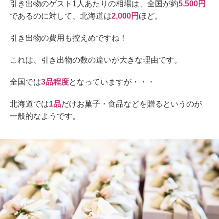
引
き出物の
ゲスト
1
人あたり
の相場は、全国が約
5,500
円
であるのに対して、北海道は
2,000
円
ほど
。
引き出物の費用も控えめですね！
これは、引き出物の数の違いが大きな理由
です。
全国では
3
品程度
と
なっていますが・・・
北海道では
1
品
だけ
お菓子・食品などを
贈るというのが
一般的な
ようです。