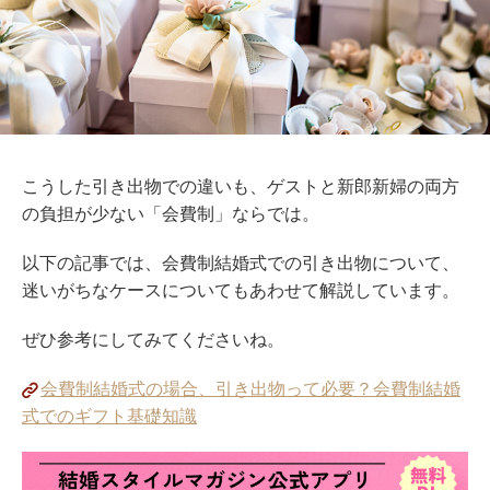
こうした引き出物での違いも、ゲストと新郎
新婦の両方
の負担が少ない
「会費制」ならでは。
以下の記事では、会費制結婚式での引き出物について、
迷いがちなケースについても
あわせて
解説
しています。
ぜひ
参考にしてみてくださいね。
会費制結婚式の場合、引き出物って必要？会費制結婚
式でのギフト基礎知識