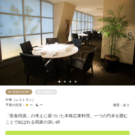
顔合わせOK
結納OK
中華（レストラン）
予算の目安：
ー
ー
個室：あり
「医食同源」の考えに基づいた本格広東料理。一つの円卓を囲む
ことで結ばれる両家の深い絆