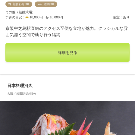
顔合わせOK
結納OK
その他（結婚式場）
予算の目安：
18,000円
18,000円
個室：あり
京阪中之島駅直結のアクセス至便な立地が魅力。クラシカルな雰
囲気漂う空間で執り行う結納
詳細を見る
日本料理河久
大阪／梅田駅徒歩5分