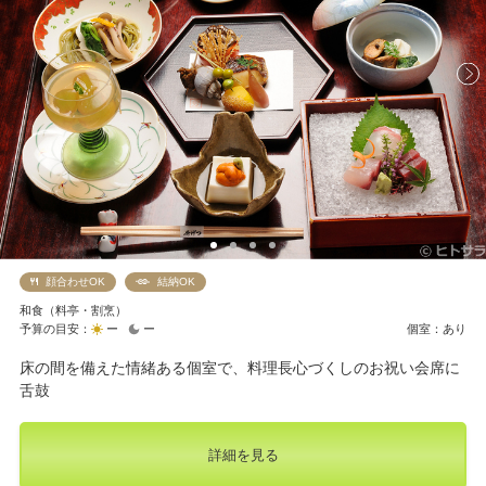
顔合わせOK
結納OK
和食（料亭・割烹）
予算の目安：
ー
ー
個室：あり
床の間を備えた情緒ある個室で、料理長心づくしのお祝い会席に
舌鼓
詳細を見る