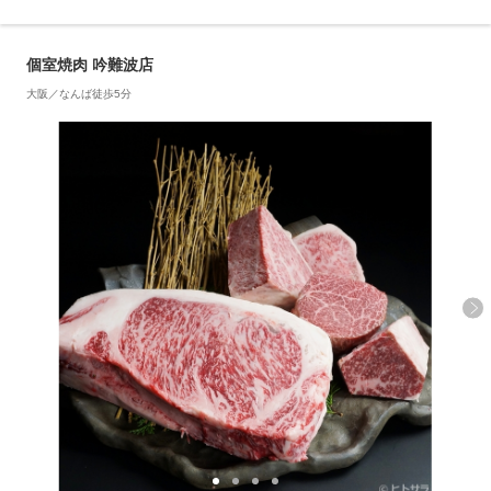
個室焼肉 吟難波店
大阪／なんば徒歩5分