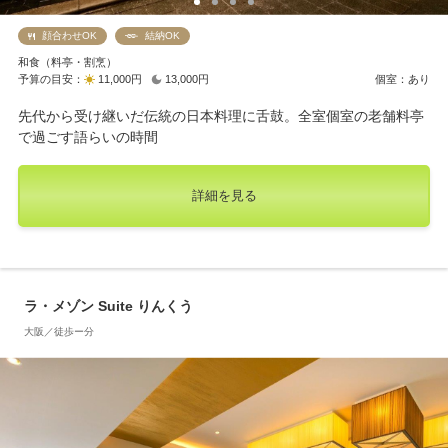
顔合わせOK
結納OK
和食（料亭・割烹）
予算の目安：
11,000円
13,000円
個室：あり
先代から受け継いだ伝統の日本料理に舌鼓。全室個室の老舗料亭
で過ごす語らいの時間
詳細を見る
ラ・メゾン Suite りんくう
大阪／徒歩ー分