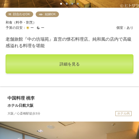
顔合わせOK
結納OK
和食（料亭・割烹）
予算の目安：
ー
ー
個室：あり
老舗旅館『中の坊瑞苑』直営の懐石料理店。純和風の店内で高級
感溢れる料理を堪能
詳細を見る
中国料理 桃李
ホテル日航大阪
大阪／心斎橋駅徒歩3分
ホテル内