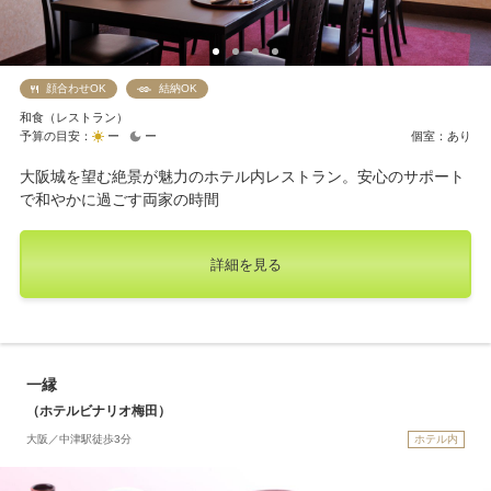
顔合わせOK
結納OK
和食（レストラン）
予算の目安：
ー
ー
個室：あり
大阪城を望む絶景が魅力のホテル内レストラン。安心のサポート
で和やかに過ごす両家の時間
詳細を見る
一縁
（ホテルビナリオ梅田）
大阪／中津駅徒歩3分
ホテル内