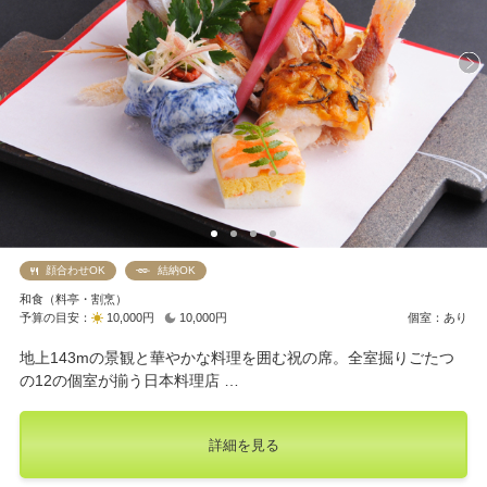
顔合わせOK
結納OK
和食（料亭・割烹）
予算の目安：
10,000円
10,000円
個室：あり
地上143mの景観と華やかな料理を囲む祝の席。全室掘りごたつ
の12の個室が揃う日本料理店 …
詳細を見る