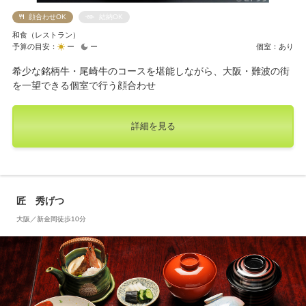
顔合わせOK
結納OK
和食（レストラン）
予算の目安：
ー
ー
個室：あり
希少な銘柄牛・尾崎牛のコースを堪能しながら、大阪・難波の街
を一望できる個室で行う顔合わせ
詳細を見る
匠 秀げつ
大阪／新金岡徒歩10分