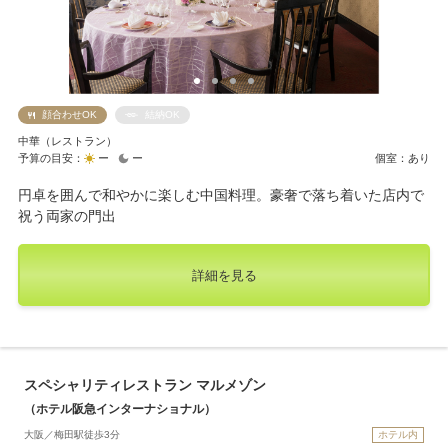
顔合わせOK
結納OK
中華（レストラン）
予算の目安：
ー
ー
個室：あり
円卓を囲んで和やかに楽しむ中国料理。豪奢で落ち着いた店内で
祝う両家の門出
詳細を見る
スペシャリティレストラン マルメゾン
（ホテル阪急インターナショナル）
大阪／梅田駅徒歩3分
ホテル内