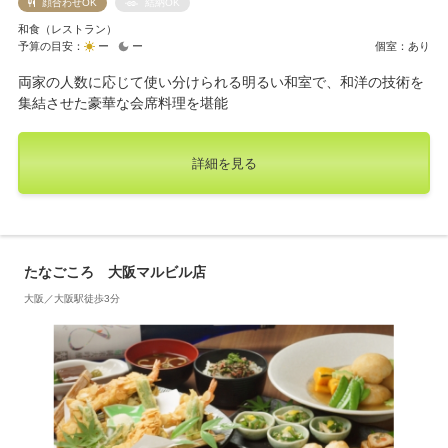
顔合わせOK
結納OK
和食（レストラン）
予算の目安：
ー
ー
個室：あり
両家の人数に応じて使い分けられる明るい和室で、和洋の技術を
集結させた豪華な会席料理を堪能
詳細を見る
たなごころ 大阪マルビル店
大阪／大阪駅徒歩3分