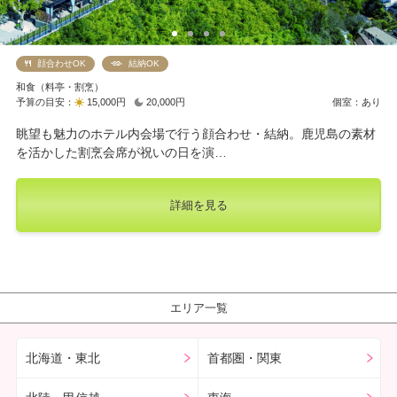
顔合わせOK
結納OK
和食（料亭・割烹）
予算の目安：
15,000円
20,000円
個室：あり
眺望も魅力のホテル内会場で行う顔合わせ・結納。鹿児島の素材
を活かした割烹会席が祝いの日を演…
詳細を見る
エリア一覧
北海道・東北
首都圏・関東