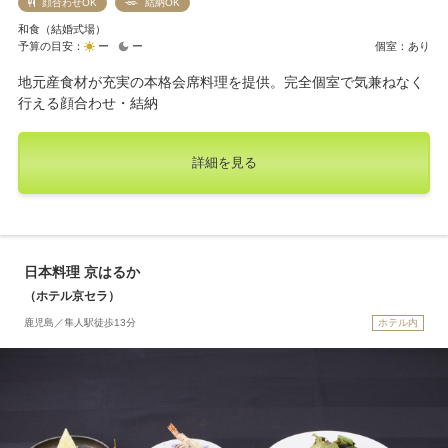
顔合わせOK
結納OK
和食（結婚式場）
予算の目安：
ー
ー
個室：あり
地元産食材が充実の本格会席料理を提供。完全個室で気兼ねなく
行える顔合わせ・結納
詳細を見る
日本料理 京はるか
（ホテル京セラ）
鹿児島／隼人駅徒歩13分
ホテル内