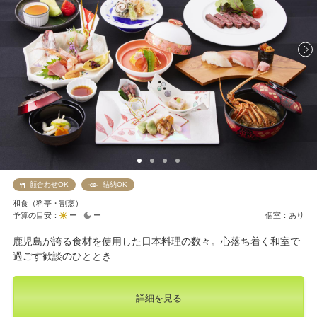
顔合わせOK
結納OK
和食（料亭・割烹）
予算の目安：
ー
ー
個室：あり
鹿児島が誇る食材を使用した日本料理の数々。心落ち着く和室で
過ごす歓談のひととき
詳細を見る