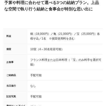
予算や料理に合わせて選べる3つの結納プラン。上品
な空間で執り行う結納と食事会が特別な思い出に
鶴（18,000円）／亀（21,000円）／宝（25,000円）各
料金
税サ込／1名 ※個室使用料を含む
10室（4～30名収容可能）
個室
フランス料理または日本料理（「宝」のみ料亭を選択可
お食事
能）
手配可能
ご結納品
なし
当日進行
手配可能
記念写真
着付け・ヘアメイ