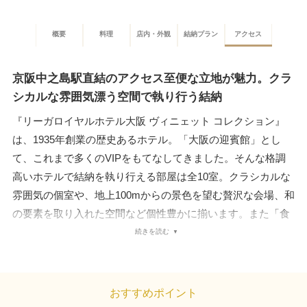
概要
料理
店内・外観
結納プラン
アクセス
京阪中之島駅直結のアクセス至便な立地が魅力。クラ
シカルな雰囲気漂う空間で執り行う結納
『リーガロイヤルホテル大阪 ヴィニェット コレクション』
は、1935年創業の歴史あるホテル。「大阪の迎賓館」とし
て、これまで多くのVIPをもてなしてきました。そんな格調
高いホテルで結納を執り行える部屋は全10室。クラシカルな
雰囲気の個室や、地上100mからの景色を望む贅沢な会場、和
の要素を取り入れた空間など個性豊かに揃います。また「食
のロイヤル」と親しまれているだけあって、料理の満足度の
続きを読む
高さも自慢。伝統のフランス料理と、四季を感じる日本料理
から選べます。このほか中之島駅直結というアクセスの良さ
も魅力。梅田エリアからは、JR大阪駅とホテルを繋ぐ無料の
おすすめポイント
シャトルバスを利用できます。宿泊も可能なので、遠方に住