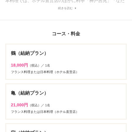
本料理では、ホテル直営店のほかに料亭「神戸吉兆」「なだ
万」「つる家」「東京竹葉亭」から指定できるのも魅力で
続きを読む
す。また、アレルギーや苦手な食材、盛り込みたい食材があ
る場合も相談に乗ってくれるので、細部までこだわれるのも
ポイント。ホテル自慢の料理が、結納という祝いの席を一層
コース・料金
華やかにしてくれるでしょう。
鶴（結納プラン）
18,000円
（税込）／ 1名
フランス料理または日本料理（ホテル直営店）
亀（結納プラン）
21,000円
（税込）／ 1名
フランス料理または日本料理（ホテル直営店）