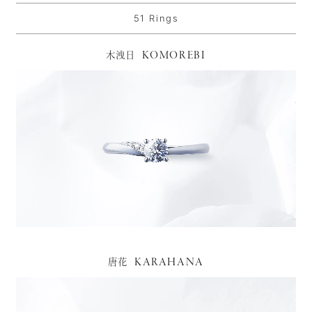
51 Rings
KOMOREBI
木洩日
KARAHANA
唐花