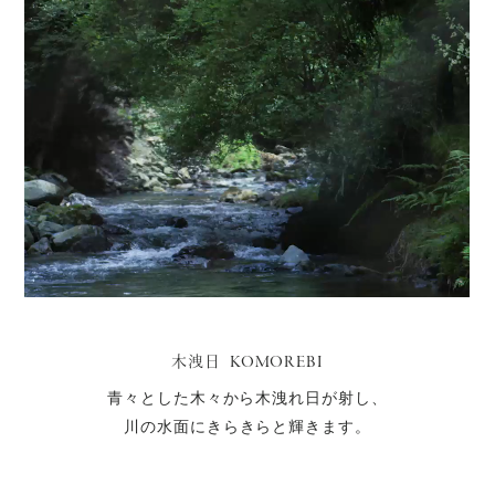
KOMOREBI
木洩日
青々とした木々から木洩れ日が射し、
川の水面にきらきらと輝きます。