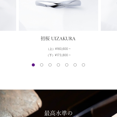
UIZAKURA
初桜
¥160,600 ~
（上）
¥173,800 ~
（下）
最高水準の