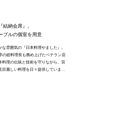
『結納会席』。
ーブルの個室を用意
かな雰囲気の『日本料理やました』。
料亭の総料理長も務め上げたベテラン店
本料理の伝統と技術を守りながら、宮
見目麗しい料理を日々提供していま
る尾崎牛や宮崎牛、新鮮な魚や野菜な
るのが信条。桜湯とお菓子がつく、顔
納会席』など、さまざまなシーンに使
います。テーブル席や座敷など、希望
おめでたい時間を過ごすことができま