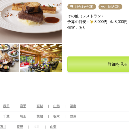
能できます。顔合わせ・結納など特
顔合わせOK
結納OK
用意。日本庭園を臨む床の間付きの
その他（レストラン）
が注がれる『松竹の間』など、どれ
予算の目安：
8,000円
8,000円
ートも心地良く、両家の出席者もく
個室：あり
う。
詳細を見る
秋田
岩手
宮城
山形
福島
千葉
埼玉
茨城
栃木
群馬
石川
長野
福井
山梨