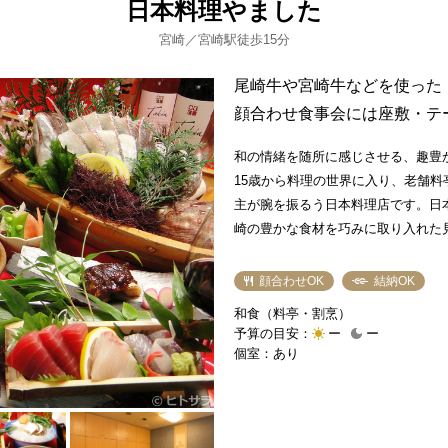
日本料理やました
宮崎／宮崎駅徒歩15分
尾崎牛や宮崎牛などを使った
顔合わせ食事会には座敷・テ
和の情緒を随所に感じさせる、趣豊
15歳から料理の世界に入り、老舗
主が腕を振るう日本料理店です。日
崎の豊かな食材を巧みに取り入れた
す。高級食材として注目を集めてい
ど、素材選びにも確かな目を光らせ
顔合わせOK
結納OK
合わせや結納の席にふさわしい『結
和食（料亭・割烹）
える多彩なコースが用意されていて
予算の目安：
ー
ー
に応じて選べる個室で、両家だけの
個室：あり
す。