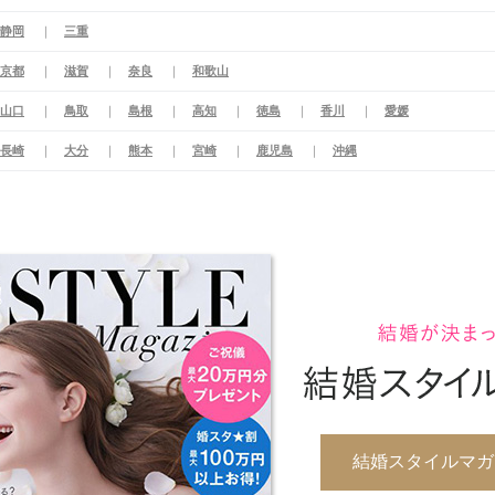
静岡
三重
京都
滋賀
奈良
和歌山
山口
鳥取
島根
高知
徳島
香川
愛媛
長崎
大分
熊本
宮崎
鹿児島
沖縄
結婚スタイルマガジ