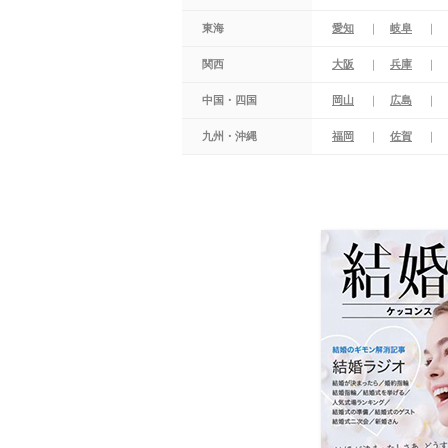
東海
愛知
岐阜
関西
大阪
兵庫
中国・四国
岡山
広島
九州・沖縄
福岡
佐賀