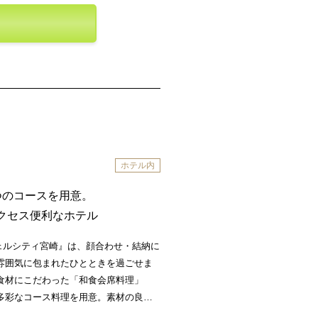
ホテル内
つのコースを用意。
クセス便利なホテル
ェルシティ宮崎』は、顔合わせ・結納に
雰囲気に包まれたひとときを過ごせま
食材にこだわった「和食会席料理」
多彩なコース料理を用意。素材の良さ
さに満ちた盛り付けに心踊る逸品を堪