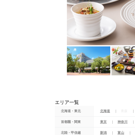
エリア一覧
北海道・東北
北海道
青森
首都圏・関東
東京
神奈川
北陸・甲信越
新潟
富山