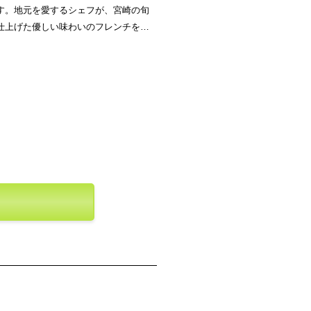
す。地元を愛するシェフが、宮崎の旬
仕上げた優しい味わいのフレンチを提
ランドを堪能できる『宮崎牛ステーキ
たりの贅沢な味わいです。壁一面ガラ
降り注ぐ爽やかな雰囲気の昼と、ライ
チックな夜とで、イメージががらりと
ふさわしい大人の空間で、理想的な顔
。