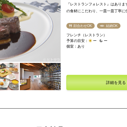
『レストランフォレスト』はありま
の食材にこだわり、一皿一皿丁寧に
供。中でも、国内屈指の黒毛和牛ブ
コース』は、顔合わせ・結納にぴっ
顔合わせOK
結納OK
ス張りの開放的な店内は、自然光が
フレンチ（レストラン）
トアップされた竹林の様子がロマン
予算の目安：
ー
ー
変わります。両家の大切な出会いに
個室：あり
合わせ・結納を行えることでしょう
詳細を見る