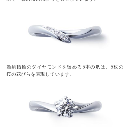
海と言えば、瀬戸内もオススメ。
日本で一番大きな内海で、美しい海を穏やかに楽しむこ
とができます。
カキやフグなどの海鮮もおいしいですよ。
さらに、瀬戸内のあたりは、一年を通しても晴れが多い
気候になっています。
せっかくのシーサイドウェディング。
美しく晴れた日に挙式したいですよね！
そう考えると、雨が少ない気候というのは、うれしいポ
イントです。
瀬戸内ウェディングに興味がある人は、こちらをどう
ぞ。