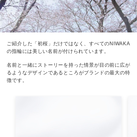
あえて、東京や横浜などの海が見える都会もアリ。
街の風景に溶け込んだ、スタイリッシュな海の景色を楽
しむことができますよ。
特に、ナイトウェディングなら、街の夜景が海に写りこ
んでロマンチックな雰囲気になります。
「ホテルの窓から海を眺めたい」
「趣のあるオーシャンビューを楽しみたい」
という人は、東京や横浜の海を選ぶのもいいですね。
その他にも、海がキレイに見えるエリアはさまざまにあ
ります。