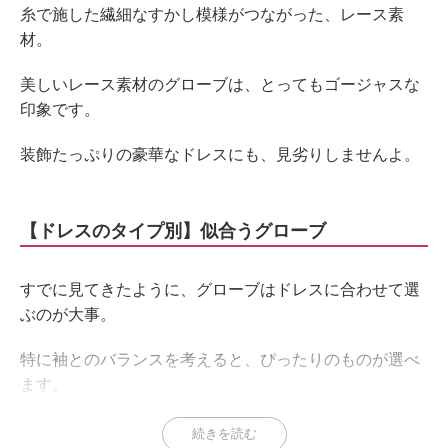
糸で施した繊細なすかし模様がつながった、レース素
材。
美しいレース素材のグローブは、とってもゴージャスな
印象です。
装飾たっぷりの豪華なドレスにも、見劣りしませんよ。
【ドレスのタイプ別】似合うグローブ
すでに見てきたように、グローブはドレスに合わせて選
ぶのが大事。
特に袖とのバランスを考えると、ぴったりのものが選べ
ます。
ドレスのタイプごとに似合うグローブ丈を先輩花嫁の実
続きを読む