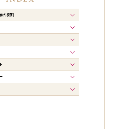
物の役割
ト
ー