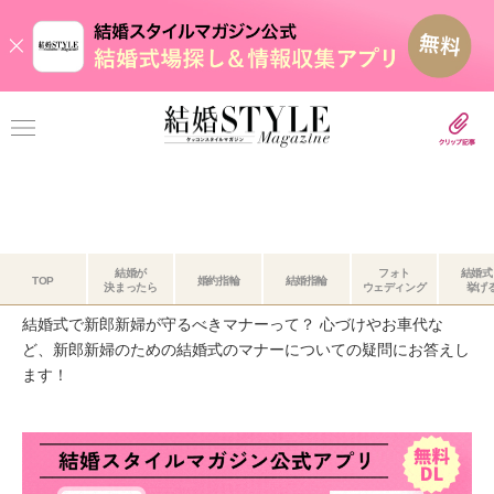
結婚が
フォト
結婚式
結婚式のお礼・新郎新婦のマナー
TOP
婚約指輪
結婚指輪
決まったら
ウェディング
挙げ
結婚式で新郎新婦が守るべきマナーって？ 心づけやお車代な
ど、新郎新婦のための結婚式のマナーについての疑問にお答えし
ます！