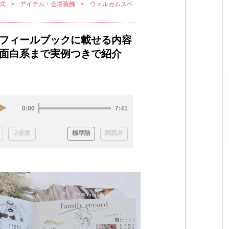
式
アイテム・会場装飾
ウェルカムスペ
フィールブックに載せる内容
面白系まで実例つきで紹介
0:00
7:41
2倍速
標準語
関西弁