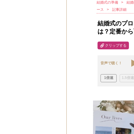
結婚式の準備
結婚
ース
記事詳細
結婚式のプロ
は？定番から
クリップする
音声で聴く！
1倍速
1.5倍速