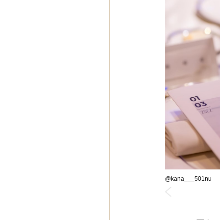
@kana___501nu