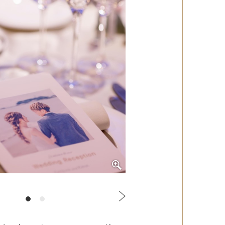
@kana___501nu
1
2