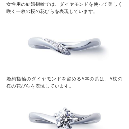
ヤ無しを選ぶこともできますよ。
他には、「京杢目」（きょうもくめ）というシリーズの
指輪もおすすめです。
長閑（のどか）3475DH