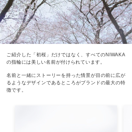
なごみ
京杢目の結婚指輪には、二人が重ねる年月を表す年輪の
ように、途切れることのない木目模様が入っています。
結婚から共に過ごしてきた年月の記念に、そしてこれか
ら重ねていく年月への願いを込めて贈るのに、ふさわし
い指輪ではないでしょうか。
結婚指輪の中には、このように結婚生活を重ねてきた二
人だからこそ想いを込めてつけられるデザインも多いで
す。
指輪の購入を迷っているなら、先を見越して話し合って
みるといいですね。