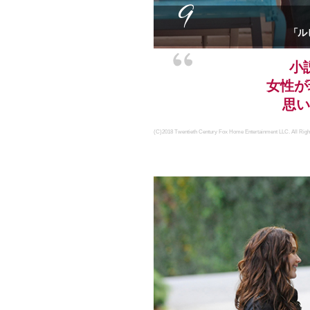
9
「ル
小
女性が
思い
(C)2018 Twentieth Century Fox Home Entertainment LLC. All Righ