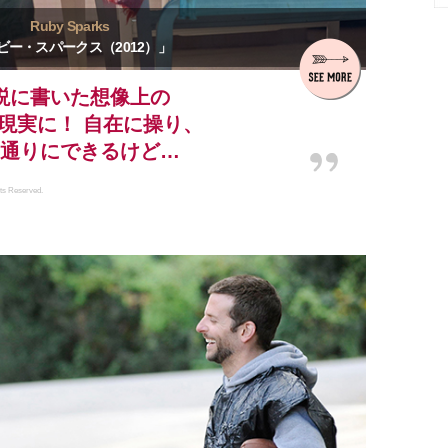
Ruby Sparks
ビー・スパークス（2012）」
説に書いた想像上の
現実に！ 自在に操り、
通りにできるけど…
ts Reserved.