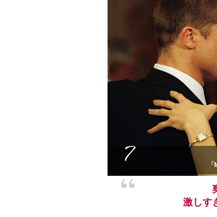
7
「M
激しす