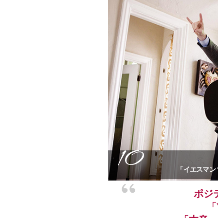
10
「イエスマン 
ポジ
「