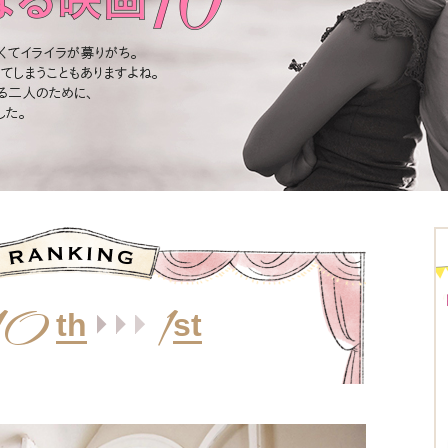
10
1
th
st