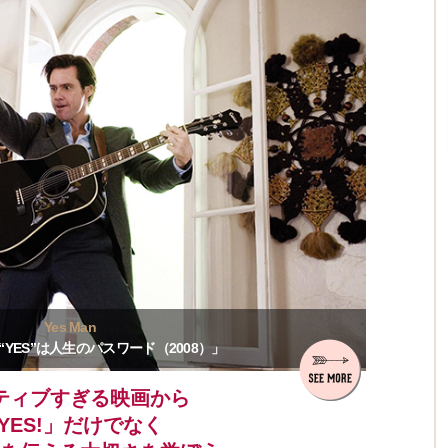
Yes Man
“YES”は人生のパスワード（2008）」
ティブすぎる映画から
YES!」だけでなく