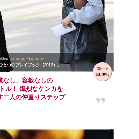
Silver Linings Playbook
ひとつのプレイブック（2012）」
慮なし、容赦なしの
トル！ 熾烈なケンカを
す二人の仲直りステップ