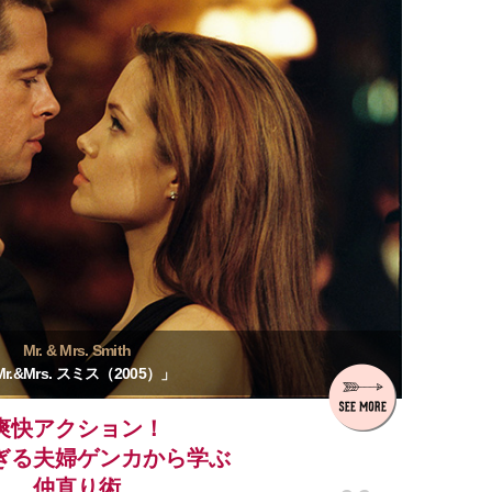
Mr. & Mrs. Smith
r.&Mrs. スミス（2005）」
爽快アクション！
ぎる夫婦ゲンカから学ぶ
仲直り術