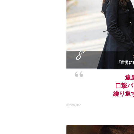
8
「世界に
遠
口撃バ
繰り返
PHOTO:AFLO