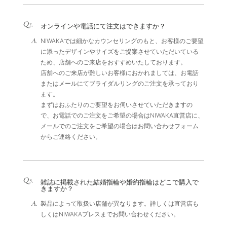
Q
.
2
オンラインや電話にて注文はできますか？
A.
NIWAKAでは細かなカウンセリングのもと、お客様のご要望
に添ったデザインやサイズをご提案させていただいている
ため、店舗へのご来店をおすすめいたしております。
店舗へのご来店が難しいお客様におかれましては、お電話
またはメールにてブライダルリングのご注文を承っており
ます。
まずはおふたりのご要望をお伺いさせていただきますの
で、お電話でのご注文をご希望の場合はNIWAKA直営店に、
メールでのご注文をご希望の場合はお問い合わせフォーム
からご連絡ください。
Q
.
3
雑誌に掲載された結婚指輪や婚約指輪はどこで購入で
きますか？
A.
製品によって取扱い店舗が異なります。詳しくは直営店も
しくはNIWAKAプレスまでお問い合わせください。