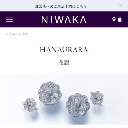
直営店へのご来店予約は
こちら
Jewelry Top
HANAURARA
花麗