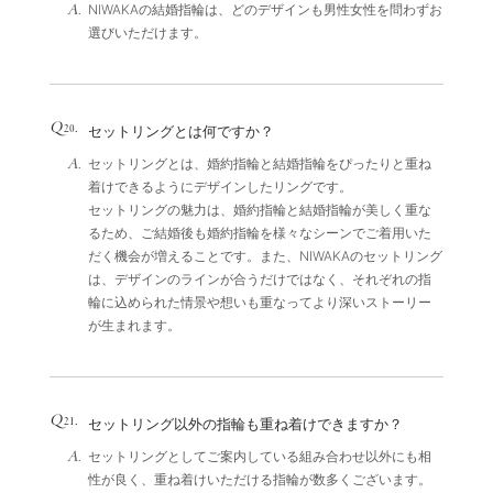
A.
NIWAKAの結婚指輪は、どのデザインも男性女性を問わずお
選びいただけます。
Q
.
20
セットリングとは何ですか？
A.
セットリングとは、婚約指輪と結婚指輪をぴったりと重ね
着けできるようにデザインしたリングです。
セットリングの魅力は、婚約指輪と結婚指輪が美しく重な
るため、ご結婚後も婚約指輪を様々なシーンでご着用いた
だく機会が増えることです。また、NIWAKAのセットリング
は、デザインのラインが合うだけではなく、それぞれの指
輪に込められた情景や想いも重なってより深いストーリー
が生まれます。
Q
.
21
セットリング以外の指輪も重ね着けできますか？
A.
セットリングとしてご案内している組み合わせ以外にも相
性が良く、重ね着けいただける指輪が数多くございます。