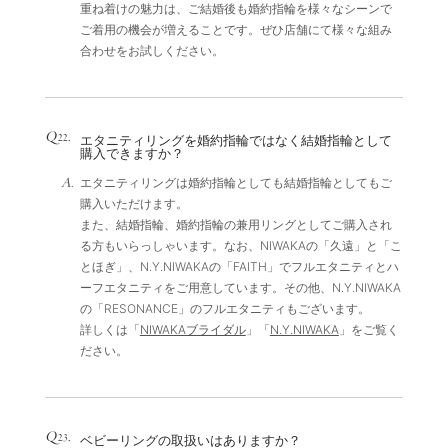
重ね着けの魅力は、ご結婚後も婚約指輪を様々なシーンで
ご着用の機会が増えることです。ぜひ店舗にて様々な組み
合わせをお試しください。
Q
.
22
エタニティリングを婚約指輪ではなく結婚指輪として
購入できますか？
A.
エタニティリングは婚約指輪としても結婚指輪としてもご
購入いただけます。
また、結婚指輪、婚約指輪の兼用リングとしてご購入され
る方もいらっしゃいます。なお、NIWAKAの「久遠」と「こ
とほぎ」、N.Y.NIWAKAの「FAITH」でフルエタニティとハ
ーフエタニティをご用意しています。その他、N.Y.NIWAKA
の「RESONANCE」のフルエタニティもございます。
詳しくは「
NIWAKAブライダル
」「
N.Y.NIWAKA
」をご覧く
ださい。
Q
.
23
ベビーリングの取扱いはありますか？