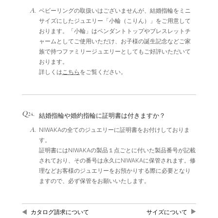
A.
ベビーリングの取扱いはございませんが、結婚指輪をミニ
サイズにしたジュエリー「小輪（こりん）」をご用意して
おります。「小輪」はペンダントトップやブレスレットチ
ャームとしてご使用いただけ、お子様の誕生記念などご家
族で持つファミリージュエリーとしてもご好評いただいて
おります。
詳しくは
こちら
をご覧ください。
Q
.
24
結婚指輪や婚約指輪に証明書は付きますか？
A.
NIWAKAの全てのジュエリーに証明書をお付けしておりま
す。
証明書にはNIWAKAの製品１点ごとに付いた製品番号が記載
されており、その番号は永久にNIWAKAに保管されます。修
理などお客様のジュエリーをお預かりする際に必要となり
ますので、必ず保管をお願いいたします。
カタログ請求について
サイズについて