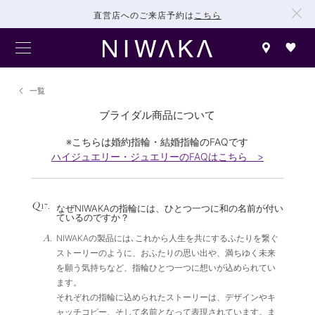
直営店へのご来店予約は
こちら
一覧
ブライダル商品について
※こちらは婚約指輪・結婚指輪のFAQです
ハイジュエリー・ジュエリーのFAQはこちら >
Q
.
17
なぜNIWAKAの指輪には、ひとつ一つに和の名前が付い
ているのですか？
A.
NIWAKAの製品には､これから人生を共にするふたりを繋ぐ
ストーリーのように、おふたりの思い出や、満ちゆく未来
を願う気持ちなど、指輪ひとつ一つに想いが込められてい
ます。
それぞれの指輪に込められたストーリーは、デザインやキ
ャッチコピー、そして名前となって表現されています。ま