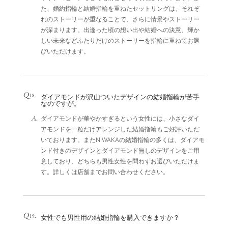
た、婚約指輪と結婚指輪を重ねたセットリングは、それぞ
れのストーリーが重なることで、さらに情景やストーリー
が深まります。出逢った頃の想い出や結婚への決意、輝か
しい未来などふたりだけのストーリーを指輪に重ねてお選
びいただけます。
Q
.
18
ダイアモンドが沢山ついたデザインの結婚指輪が苦手
なのですが。
A.
ダイアモンドが華やかすぎるという女性には、小さなダイ
アモンドを一粒だけアレンジした結婚指輪もご好評いただ
いております。またNIWAKAの結婚指輪の多くは、ダイアモ
ンド付きのデザインとダイアモンド無しのデザインをご用
意しており、どちらも男性女性を問わずお選びいただけま
す。詳しくは店舗までお問い合わせください。
Q
.
19
女性でも男性用の結婚指輪を購入できますか？