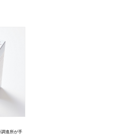
】
香調進所が手