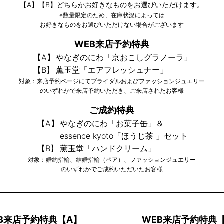
【A】【B】どちらかお好きなものを
お選びいただけます。
※数量限定のため、在庫状況によっては
お好きなものをお選びいただけない場合がございます
WEB来店予約特典
【A】
やなぎのにわ「京おこしグラノーラ」
【B】
薫玉堂「エアフレッシュナー」
対象：来店予約ページにてブライダルおよびファッションジュエリー
のいずれかで来店予約いただき、ご来店されたお客様
ご成約特典
【A】
やなぎのにわ「お菓子缶」＆
essence kyoto「ほうじ茶 」セット
【B】
薫玉堂「ハンドクリーム」
対象：婚約指輪、結婚指輪（ペア）、ファッションジュエリー
のいずれかでご成約いただいたお客様
B来店予約特典【A】
WEB来店予約特典