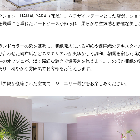
クション「HANAURARA（花麗）」をデザインテーマとした店舗。ショ
を幾重にも重ねたアートピースが飾られ、柔らかな空気感と静謐な美し
ランドカラーの紫を基調に、和紙職人による和紙や西陣織のテキスタイ
り合わせた絹布紙などのマテリアルが奥ゆかしく調和。朝露を宿した花
井のオブジェが、淡く繊細な輝きで優美さを添えます。このほか和紙の
あり、穏やかな雰囲気でお客様をお迎えします。
世界観が凝縮された空間で、ジュエリー選びをお楽しみください。