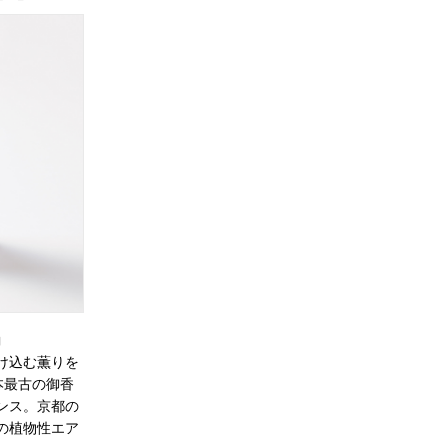
」
け込む薫りを
本最古の御香
ンス。京都の
の植物性エア