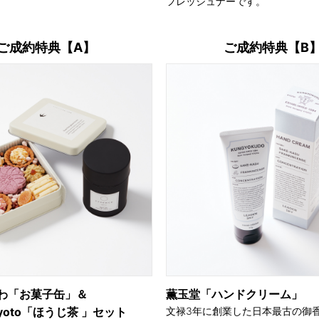
フレッシュナーです。
ご成約特典【A】
ご成約特典【B
わ「お菓子缶」＆
薫玉堂「ハンドクリーム」
 kyoto「ほうじ茶 」セット
文禄3年に創業した日本最古の御