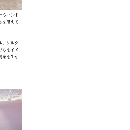
ーウィンド
さを湛えて
ル、シルク
びらをイメ
質感を生か