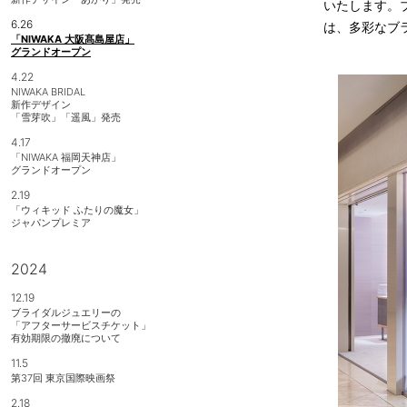
いたします。
6.26
は、多彩なブ
「NIWAKA 大阪髙島屋店」
グランドオープン
4.22
NIWAKA BRIDAL
新作デザイン
「雪芽吹」「遥風」発売
4.17
「NIWAKA 福岡天神店」
グランドオープン
2.19
「ウィキッド ふたりの魔女」
ジャパンプレミア
2024
12.19
ブライダルジュエリーの
「アフターサービスチケット」
有効期限の撤廃について
11.5
第37回 東京国際映画祭
2.18