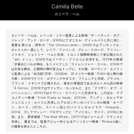
Camilla Belle
カミーラ・ベル
カミーラ・ベルは、レベッカ・ミラー監督による映画「ザ・バラッド・オブ・
ジャック・アンド・ローズ」(2005)にてダニエル・デイ＝ルイスと共に演じ、
賞賛を受ける。同年の「The Chumscrubber」(2005)ではアンサンブル・
キャストの一員として、レイフ・ファインズ、グレン・クローズ、アリソン・
ジャネイ、ジェイミー・ベルと共演、トロント国際映画祭にて初公開された
「dot. ドット」(2005)ではイーディ・ファルコと出演する。1979年の映画
「夕暮れにベルが鳴る」をリメイクした「ストレンジャー・コール」(2006)で
は主役を務め、公開時の興行収入はトップに。その後、ローランド・エメリッ
ヒ監督による「紀元前1万年」(2008)や、SFスリラー映画「PUSH 光と闇の能
力者」(2009)でクリス・エヴァンスやダコタ・ファニングと共演。ブラジル・
フランス・イギリスで公開された、彼女の母国語であるポルトガル語の映画
「À Deriva」(2009)ではヴァンサン・カッセルと、また「ファザー・オブ・イ
ンベンション」(2010)ではケヴィン・スペイシーと共演する。このほか、ラブ
コメディー映画「From Prada to Nada」(2011)や、アンディ・ガルシアや
ジュリエット・ルイスと共演したアルゼンチンのバイリンガル映画「オープ
ン・ロード」(2013)、スペイン語とのバイリンガルドラマ「Amapola」
(2014)、そしてマシュー・ブロデリックと「アメリカン・サイド」(2016)に出
演。また、歴史映画「The Mad Whale」(2017)ではジェームズ・フランコと
共演し、最近では、監督デビュー作となるアンソロジー映画「Phobias(仮)」
の撮影を終えたところだ。