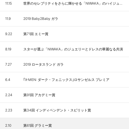
11.15
世界のセレブリティをさらに輝かせる「NIWAKA」のハイジュエリー
11.9
2019 Baby2Baby ガラ
9.22
第71回 エミー賞
8.19
スターが選ぶ「NIWAKA」のジュエリーとドレスの華麗なる共演
7.27
2019 ロータスランド ガラ
6.4
｢X-MEN: ダーク・フェニックス｣ロサンゼルス プレミア
2.24
第91回 アカデミー賞
2.23
第34回 インディペンデント・スピリット賞
2.10
第61回 グラミー賞