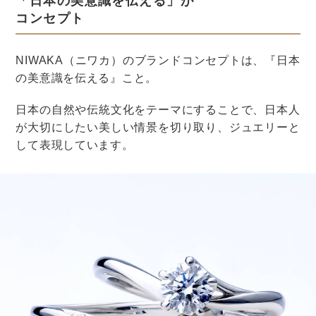
披露宴中はずっとゲストと一緒にいたくて、お色直し
はしないと決めていましたが、トイレに行きたくなっ
たら・・・と思ったので、1回だけ中座の時間を設け
ることに。
後日、中座中の会場の様子をDVDで見たところ、久し
ぶりに会った友人同士で会話が弾んでいたり、親が各
テーブルにビールをついで回っていたり、リラックス
して楽しそうでした。
むしろお色直しの時間を設けて良かったかもしれませ
ん