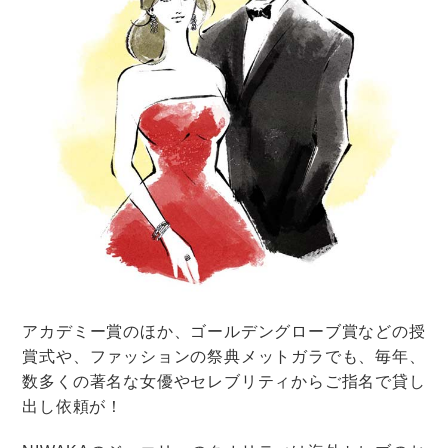
結婚式の準備
結婚式
ウェディングドレス・和装
カラードレス
冬に似合うウェディングドレス・カラ
ードレスって？冬らしい着こなし方
は？
結婚式の準備
結婚式
ウェディングドレス・和装
カラードレス
結婚式のカラードレス、失敗しない選
び方とは？先輩花嫁が選んだドレスの
実例もご紹介！
結婚式の準備
結婚式
ウェディングドレス・和装
カラードレス
会場に合うカラードレスの選び方！ホ
テル、レストラン、ガーデン…合うド
レスを実例で紹介