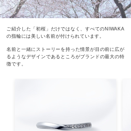
した。
かつては「あなたの家に染まる」という意味を込めて白
無垢から色打掛に着替えることが、お色直しだったんで
すね。
時代を反映して、お色直し文化もどんどん変化していき
ます。
最近では、ゲストと過ごす時間を優先させたいという理
由から、お色直しを一回もしないカップルも多いようで
すが・・・
新郎新婦だけでなくゲストのトイレ休憩の時間にもなる
ので、中座の時間は設けたほうがいいかもしれません。
衣裳はそのままで、ヘアアレンジやアクセサリー、ブー
ケを変えるなどの工夫をすれば、中座の時間を短くする
こともできますよ。
こちらの記事ではお色直し中にもゲストを楽しませる演
出を紹介しているので、ぜひ参考にしてくださいね。