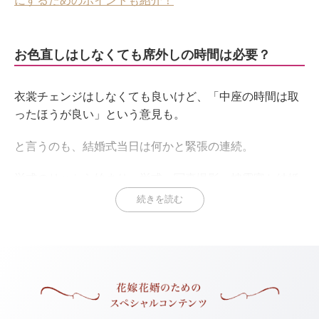
にするためのポイントも紹介！
お色直しはしなくても席外しの時間は必要？
衣裳チェンジはしなくても良いけど、「中座の時間は取
ったほうが良い」という意見も。
と言うのも、結婚式当日は何かと緊張の連続。
挙式のリハから始まり、挙式→写真撮影→披露宴と結婚
式の一日はとても長く、約半日がかり。
続きを読む
披露宴そのものの時間は約2時間半ですが、疲れも溜ま
ってくる頃。ふっと一息つく瞬間がほしくなるかもしれ
ません。