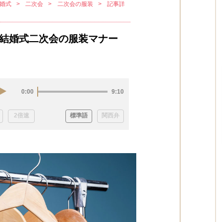
婚式
二次会
二次会の服装
記事詳
結婚式二次会の服装マナー
0:00
9:10
2倍速
標準語
関西弁