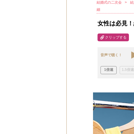
結婚式の二次会
結
細
女性は必見！
クリップする
音声で聴く！
1倍速
1.5倍速