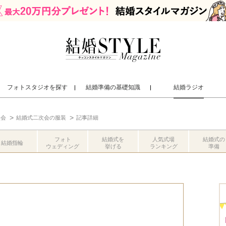
フォトスタジオを探す
結婚準備の基礎知識
結婚ラジオ
次会
結婚式二次会の服装
記事詳細
フォト
結婚式を
人気式場
結婚式の
結婚指輪
ウェディング
挙げる
ランキング
準備