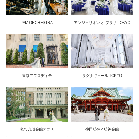
JAM ORCHESTRA
アンジェリオン オ プラザ TOKYO
東京アフロディテ
ラグナヴェール TOKYO
東京 九段会館テラス
神田明神／明神会館