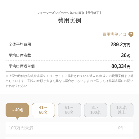
フォーシーズンズホテル丸の内東京【受付終了】
費用実例
費用実例とは
289.2
全体平均費用
万円
36
平均出席者数
名
80,334
平均出席者単価
円
※上記の数値は各結婚式場クチコミサイトに掲載されている過去10年以内の費用実例より算
出しています。実際の金額と大きく異なる場合がございますので詳しくは結婚式場にお問い
合わせください。
41～
61～
81～
101
名
～40
名
60
名
80
名
100
名
以上
100万円未満
0
件