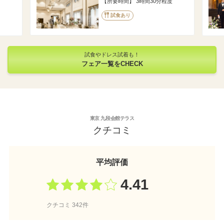
所要時間
3時間30分程度
試食あり
試食やドレス試着も！
フェア一覧をCHECK
東京 九段会館テラス
クチコミ
平均評価
4.41
クチコミ 342件