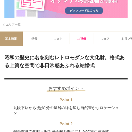
エリア一覧
基本情報
特長
フォト
ご祝儀
フェア
お得プ
昭和の歴史に名を刻むレトロモダンな文化財。格式あ
る上質な空間で非日常感あふれる結婚式
おすすめポイント
Point.1
九段下駅から徒歩1分の皇居の緑を望む自然豊かなロケーショ
ン
Point.2
登録有形文化財・旧九段会館を舞台にした特別な結婚式