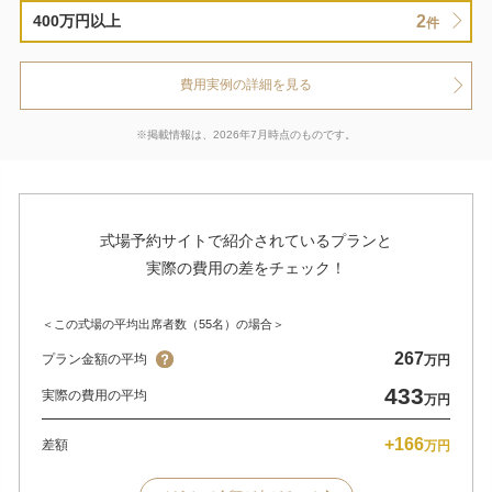
2
400万円以上
件
費用実例の詳細を見る
※掲載情報は、2026年7月時点のものです。
式場予約サイトで紹介されているプランと
実際の費用の差をチェック！
＜この式場の平均出席者数（55名）の場合＞
267
プラン金額の平均
万円
433
実際の費用の平均
万円
+166
差額
万円