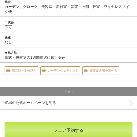
施設
ガーデン、クローク、美容室、着付室、音響、照明、控室、ワイヤレスマイ
ク他
二次会
不可
送迎
なし
支払方法
挙式・披露宴の1週間前迄に銀行振込
駅直結・５分以内
ガーデンウェディング
披露宴会場を選べる
links
式場の公式ホームページを見る
フェア予約する