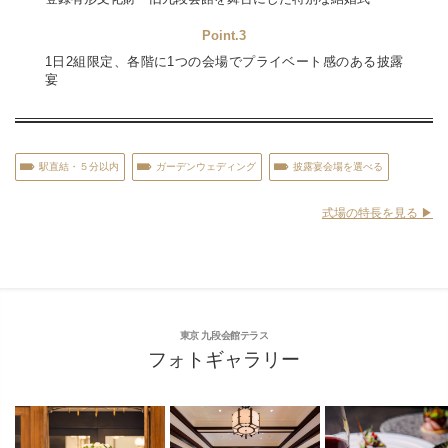
Point.3
1日2組限定、各階に1つの会場でプライベート感のある披露
宴
駅直結・５分以内
ガーデンウェディング
披露宴会場を選べる
式場の特長を見る ▶︎
東京 九段会館テラス
フォトギャラリー