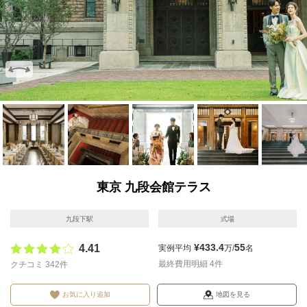
画像を拡大
画像を拡大
画像を拡大
画像を拡大
画像を拡
東京 九段会館テラス
九段下駅
式場
¥433.4
55
4.41
実例平均
万/
名
最終費用明細 4件
クチコミ 342件
お気に入り追加
地図を見る