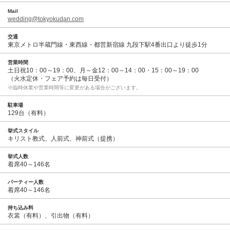
Mail
wedding@tokyokudan.com
交通
東京メトロ半蔵門線・東西線・都営新宿線 九段下駅4番出口より徒歩1分
営業時間
土日祝10：00～19：00、月～金12：00～14：00・15：00～19：00
（火水定休・フェア予約は毎日受付）
※臨時休業や営業時間等に変更がある場合がございます。
駐車場
129台（有料）
挙式スタイル
キリスト教式、人前式、神前式（提携）
挙式人数
着席40～146名
パーティー人数
着席40～146名
持ち込み料
衣裳（有料）、引出物（有料）