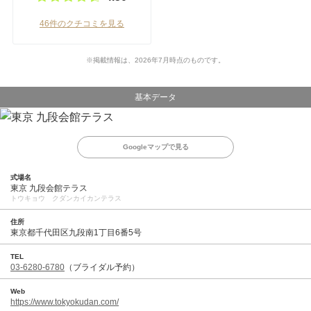
46件のクチコミを見る
※掲載情報は、2026年7月時点のものです。
基本データ
Googleマップで見る
式場名
東京 九段会館テラス
トウキョウ クダンカイカンテラス
住所
東京都千代田区九段南1丁目6番5号
TEL
03-6280-6780
（ブライダル予約）
Web
https://www.tokyokudan.com/