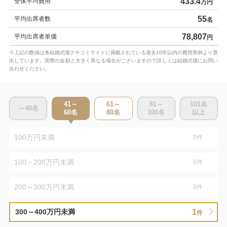
433.4
全体平均費用
万円
55
平均出席者数
名
78,807
平均出席者単価
円
※上記の数値は各結婚式場クチコミサイトに掲載されている過去10年以内の費用実例より算
出しています。実際の金額と大きく異なる場合がございますので詳しくは結婚式場にお問い
合わせください。
41～
61～
81～
101
名
～40
名
60
名
80
名
100
名
以上
100万円未満
0
件
100～200万円未満
0
件
200～300万円未満
0
件
1
300～400万円未満
件