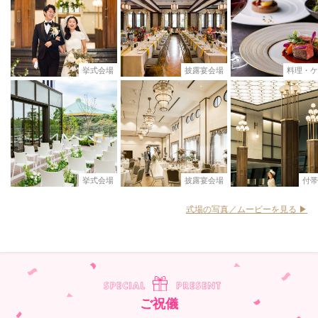
挙式会場
披露宴会場
料理・ケ
挙式会場
披露宴会場
付帯
式場の写真／ムービーを見る ▶︎
ご祝儀