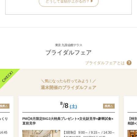
どうして金額が上がるの？
東京 九段会館テラス
ブライダルフェア
ブライダルフェアとは
＼気になったら行ってみよう！／
週末開催のブライダルフェア
8
/
8
(土)
残席△
残席△
っくり
PM◎8月限定BIG3大特典プレゼント×文化財見学×豪華試食×
【特
直前見学
相談×
14:45
3部制
9:00～ / 9:15～ / 14:30～