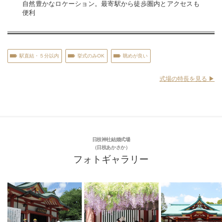
自然豊かなロケーション。最寄駅から徒歩圏内とアクセスも
便利
駅直結・５分以内
挙式のみOK
眺めが良い
式場の特長を見る ▶︎
日枝神社結婚式場
（日枝あかさか）
フォトギャラリー