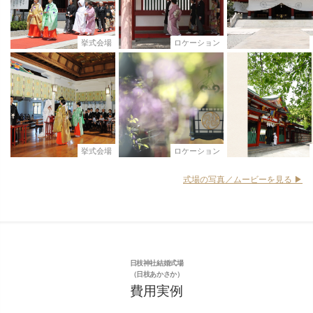
挙式会場
ロケーション
挙式会場
ロケーション
式場の写真／ムービーを見る ▶︎
日枝神社結婚式場
（日枝あかさか）
費用実例