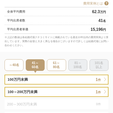
費用実例とは
62.3
全体平均費用
万円
41
平均出席者数
名
15,196
平均出席者単価
円
※上記の数値は各結婚式場クチコミサイトに掲載されている過去10年以内の費用実例より算
出しています。実際の金額と大きく異なる場合がございますので詳しくは結婚式場にお問い
合わせください。
41～
61～
81～
101
名
～40
名
60
名
80
名
100
名
以上
1
100万円未満
件
1
100～200万円未満
件
200～300万円未満
0
件