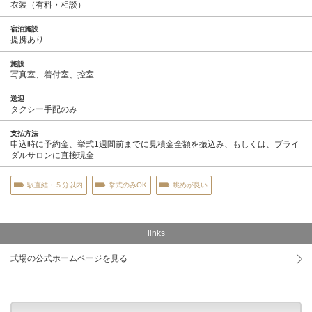
衣装（有料・相談）
宿泊施設
提携あり
施設
写真室、着付室、控室
送迎
タクシー手配のみ
支払方法
申込時に予約金、挙式1週間前までに見積金全額を振込み、もしくは、ブライ
ダルサロンに直接現金
駅直結・５分以内
挙式のみOK
眺めが良い
links
式場の公式ホームページを見る