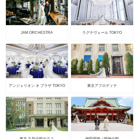
JAM ORCHESTRA
ラグナヴェール TOKYO
アンジェリオン オ プラザ TOKYO
東京アフロディテ
東京 九段会館テラス
神田明神／明神会館