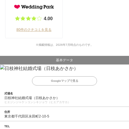
4.00
80件のクチコミを見る
※掲載情報は、2026年7月時点のものです。
基本データ
Googleマップで見る
式場名
日枝神社結婚式場（日枝あかさか）
ヒエジンジャケッコンシキジョウ（ヒエアカサカ）
住所
東京都千代田区永田町2-10-5
TEL