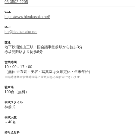
03-3502-2205
Web
https://www.hieakasaka.net/
Mail
ha@hieakasaka.net
交通
地下鉄溜池山王駅・国会議事堂前駅から徒歩3分
赤坂見附駅より徒歩8分
営業時間
10：00～17：00
（無休 ※衣装・美容・写真室は火曜定休・年末年始）
※臨時休業や営業時間等に変更がある場合がございます。
駐車場
100台（無料）
挙式スタイル
神前式
挙式人数
～40名
持ち込み料