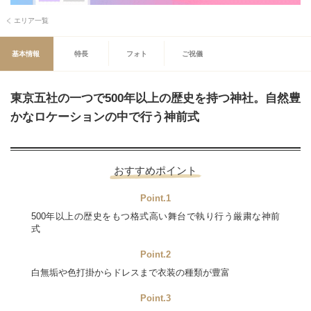
エリア一覧
基本情報
特長
フォト
ご祝儀
東京五社の一つで500年以上の歴史を持つ神社。自然豊
かなロケーションの中で行う神前式
おすすめポイント
Point.1
500年以上の歴史をもつ格式高い舞台で執り行う厳粛な神前
式
Point.2
白無垢や色打掛からドレスまで衣装の種類が豊富
Point.3