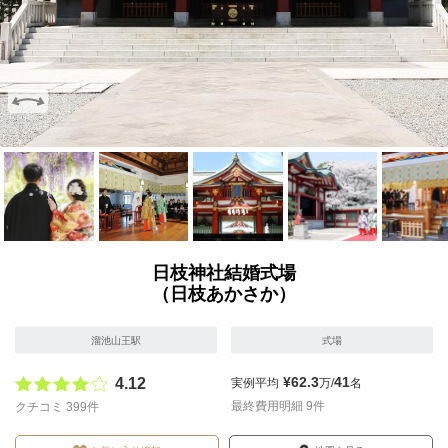
画像を拡大
画像を拡大
画像を拡大
画像を拡大
画像を拡
日枝神社結婚式場
（日枝あかさか）
溜池山王駅
式場
¥62.3
41
4.12
実例平均
万/
名
最終費用明細 9件
クチコミ 399件