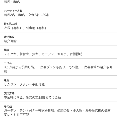
着席～50名
パーティー人数
着席2名～50名、立食2名～80名
持ち込み料
衣裳（有料）、引出物（有料）
宿泊施設
紹介可能
施設
メイク室、着付室、控室、ガーデン、ガゼボ、音響照明
二次会
3ヵ月前から予約可能。二次会プランもあり。その他、二次会会場の紹介も可
能
送迎
リムジン・タクシー手配可能
支払方法
申込時に内金、挙式の21日前までに全額
その他
ガーデン・テント付き一軒家を貸切、挙式のみ・少人数・海外挙式後の披露
宴なども対応可能