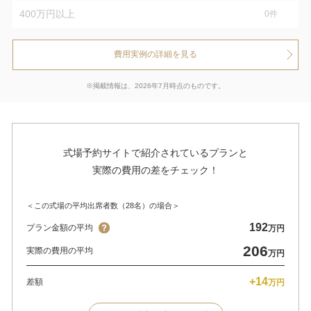
400万円以上
0
件
費用実例の詳細を見る
※掲載情報は、2026年7月時点のものです。
式場予約サイトで紹介されているプランと
実際の費用の差をチェック！
＜この式場の平均出席者数（28名）の場合＞
192
プラン金額の平均
万円
206
実際の費用の平均
万円
+14
差額
万円