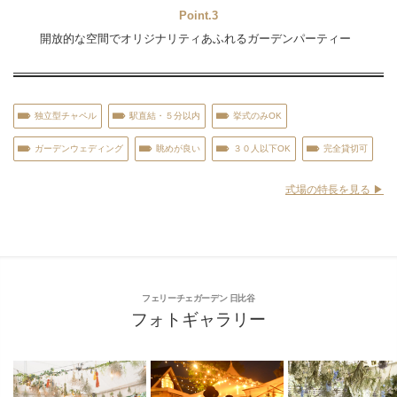
Point.3
開放的な空間でオリジナリティあふれるガーデンパーティー
独立型チャペル
駅直結・５分以内
挙式のみOK
ガーデンウェディング
眺めが良い
３０人以下OK
完全貸切可
式場の特長を見る ▶︎
フェリーチェガーデン 日比谷
フォトギャラリー