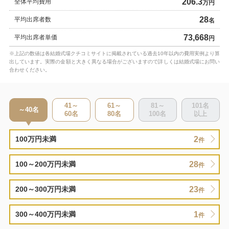
206.3
全体平均費用
万円
28
平均出席者数
名
73,668
平均出席者単価
円
※上記の数値は各結婚式場クチコミサイトに掲載されている過去10年以内の費用実例より算
出しています。実際の金額と大きく異なる場合がございますので詳しくは結婚式場にお問い
合わせください。
41～
61～
81～
101
名
～40
名
60
名
80
名
100
名
以上
2
100万円未満
件
28
100～200万円未満
件
23
200～300万円未満
件
1
300～400万円未満
件