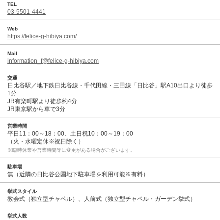
TEL
03-5501-4441
Web
https://felice-g-hibiya.com/
Mail
information_f@felice-g-hibiya.com
交通
日比谷駅／地下鉄日比谷線・千代田線・三田線「日比谷」駅A10出口より徒歩
1分
JR有楽町駅より徒歩約4分
JR東京駅から車で3分
営業時間
平日11：00～18：00、土日祝10：00～19：00
（火・水曜定休※祝日除く）
※臨時休業や営業時間等に変更がある場合がございます。
駐車場
無（近隣の日比谷公園地下駐車場を利用可能※有料）
挙式スタイル
教会式（独立型チャペル）、人前式（独立型チャペル・ガーデン挙式）
挙式人数