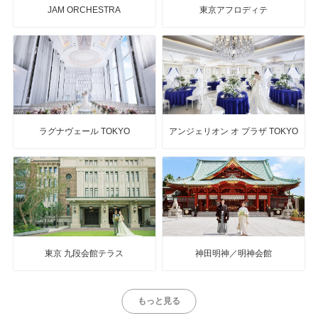
JAM ORCHESTRA
東京アフロディテ
ラグナヴェール TOKYO
アンジェリオン オ プラザ TOKYO
東京 九段会館テラス
神田明神／明神会館
もっと見る