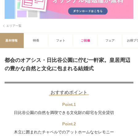
エリア一覧
基本情報
特長
フォト
ご祝儀
フェア
お得プ
都会のオアシス・日比谷公園に佇む一軒家。皇居周辺
の豊かな自然と文化に包まれる結婚式
おすすめポイント
Point.1
日比谷公園の自然を満喫できる文化財の邸宅を完全貸切
Point.2
木立に囲まれたチャペルでのアットホームなセレモニー