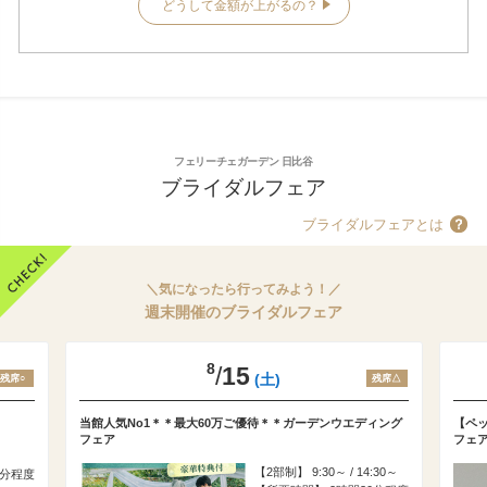
どうして金額が上がるの？
フェリーチェガーデン 日比谷
ブライダルフェア
ブライダルフェアとは
＼気になったら行ってみよう！／
週末開催のブライダルフェア
8
/
15
(土)
残席○
残席△
当館人気No1＊＊最大60万ご優待＊＊ガーデンウエディング
【ペ
フェア
フェ
2部制
9:30～ / 14:30～
0分程度