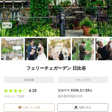
画像を拡大
画像を拡大
画像を拡大
画像を拡大
画像を拡
フェリーチェガーデン 日比谷
日比谷駅
ゲストハウス
¥206.3
28
4.19
実例平均
万/
名
最終費用明細 63件
クチコミ 730件
お気に入り追加
地図を見る