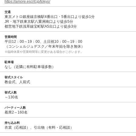
https://amore.escrit.jp/tokyo/
交通
東京メトロ銀座線京橋駅4番出口・5番出口より徒歩1分
JR・地下鉄東京駅八重洲南口より徒歩5分
都営地下鉄浅草線宝町駅A5出口より徒歩3分
営業時間
平日12：00～19：00、土日祝10：00～19：00
（コンシェルジュデスク／年末年始を除き無休）
※臨時休業や営業時間等に変更がある場合がございます。
駐車場
なし（近隣に有料駐車場多数）
挙式スタイル
教会式、人前式
挙式人数
～130名
パーティー人数
着席2～160名
持ち込み料
衣裳（応相談）、引出物（有料・応相談）