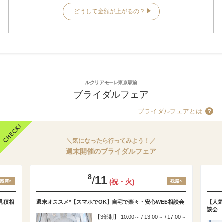
どうして金額が上がるの？
ルクリアモーレ東京駅前
ブライダルフェア
ブライダルフェアとは
＼気になったら行ってみよう！／
週末開催のブライダルフェア
8
/
11
(祝・火)
残席○
残席○
見積相
週末オススメ*【スマホでOK】自宅で楽々・安心WEB相談会
【人気
談会
3部制
10:00～ / 13:00～ / 17:00～