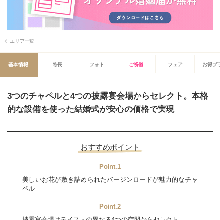
エリア一覧
基本情報
特長
フォト
ご祝儀
フェア
お得プ
3つのチャペルと4つの披露宴会場からセレクト。本格
的な設備を使った結婚式が安心の価格で実現
おすすめポイント
Point.1
美しいお花が敷き詰められたバージンロードが魅力的なチャ
ペル
Point.2
披露宴会場はテイストの異なる4つの空間からセレクト