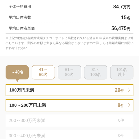
84.7
全体平均費用
万円
15
平均出席者数
名
56,475
平均出席者単価
円
※上記の数値は各結婚式場クチコミサイトに掲載されている過去10年以内の費用実例より算
出しています。実際の金額と大きく異なる場合がございますので詳しくは結婚式場にお問い
合わせください。
41～
61～
81～
101
名
～40
名
60
名
80
名
100
名
以上
29
100万円未満
件
8
100～200万円未満
件
200～300万円未満
0
件
300～400万円未満
0
件