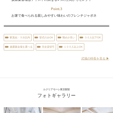
Point.3
お箸で食べられる親しみやすい味わいのフレンチジャポネ
駅直結・５分以内
挙式のみOK
眺めが良い
３０人以下OK
披露宴会場を選べる
完全貸切可
１００人以上OK
式場の特長を見る ▶︎
ルクリアモーレ東京駅前
フォトギャラリー