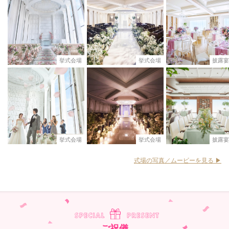
挙式会場
挙式会場
披露宴
挙式会場
挙式会場
披露宴
式場の写真／ムービーを見る ▶︎
ご祝儀