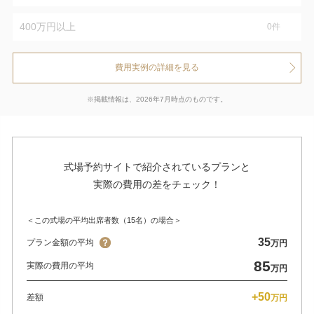
400万円以上
0
件
費用実例の詳細を見る
※掲載情報は、2026年7月時点のものです。
式場予約サイトで紹介されているプランと
実際の費用の差をチェック！
＜この式場の平均出席者数（15名）の場合＞
35
プラン金額の平均
万円
85
実際の費用の平均
万円
+50
差額
万円