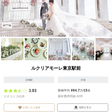
画像を拡大
画像を拡大
画像を拡大
画像を拡大
画像を拡
ルクリアモーレ東京駅前
京橋駅
式場
¥84.7
15
3.93
実例平均
万/
名
最終費用明細 40件
クチコミ 241件
お気に入り追加
地図を見る