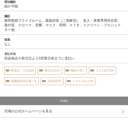
宿泊施設
紹介可能
施設
新郎新婦ブライズルーム、親族控室（ご両家別）、友人・来賓専用待合室、
着付室、クローク、音響、マイク、照明、ＶＴＲ、スクリーン・プロジェク
ター他
送迎
なし
支払方法
現金振込※挙式日より3営業日前までに支払い
駅直結・５分以内
挙式のみOK
眺めが良い
３０人以下OK
披露宴会場を選べる
完全貸切可
１００人以上OK
links
式場の公式ホームページを見る