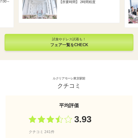
17:00～
所要時間
2時間程度
試食やドレス試着も！
フェア一覧をCHECK
ルクリアモーレ東京駅前
クチコミ
平均評価
3.93
クチコミ 241件