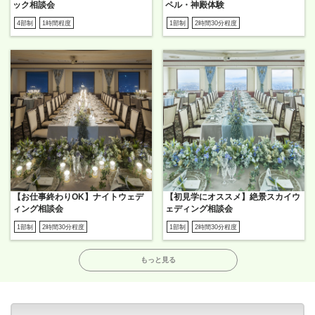
ック相談会
ペル・神殿体験
4部制
1時間程度
1部制
2時間30分程度
【お仕事終わりOK】ナイトウェデ
【初見学にオススメ】絶景スカイウ
ィング相談会
ェディング相談会
1部制
2時間30分程度
1部制
2時間30分程度
もっと見る