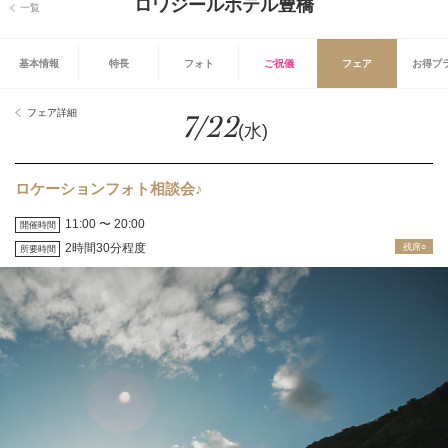
ロワジールホテル豊橋
一覧
基本情報
特長
フォト
ご祝儀
フェア
お得プ
フェア詳細
7/22
(水)
ロケーションフォト相談会♪
11:00 〜 20:00
開催時間
2時間30分程度
残席○
所要時間