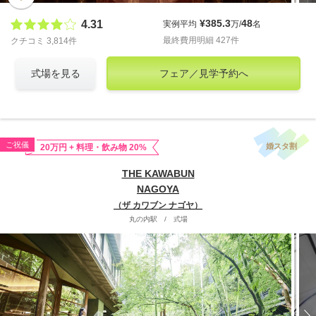
¥385.3
48
4.31
実例平均
万/
名
最終費用明細 427件
クチコミ 3,814件
式場を見る
フェア／見学予約へ
ご祝儀
婚スタ割
20万円 + 料理・飲み物 20%
THE KAWABUN
NAGOYA
（ザ カワブン ナゴヤ）
丸の内駅
/
式場