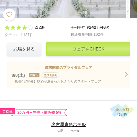
¥242
46
4.49
実例平均
万/
名
最終費用明細 102件
クチコミ 1,187件
式場を見る
フェアをCHECK
週末開催のブライダルフェア
8/8(土)
残席△
試食あり
【8月限定開催】結婚が決まったおふたりのスタートフェア
婚スタ割
ご祝儀
20万円 + 料理・飲み物 5%
46万円
名古屋東急ホテル
栄駅
/
ホテル