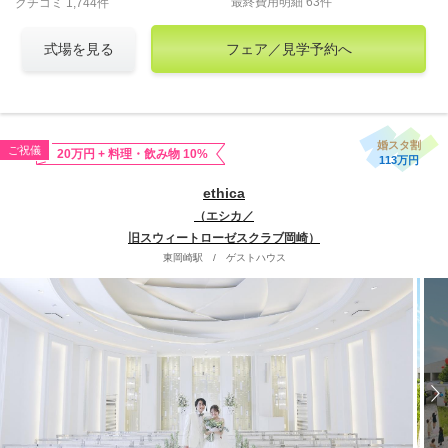
最終費用明細 63件
クチコミ 1,744件
式場を見る
フェア／見学予約へ
婚スタ割
ご祝儀
20万円 + 料理・飲み物 10%
113万円
ethica
（エシカ／
旧スウィートローゼスクラブ岡崎）
東岡崎駅
/
ゲストハウス