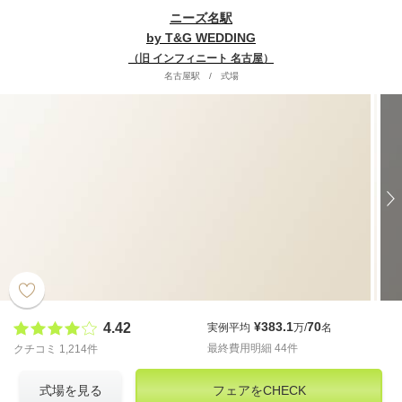
ニーズ名駅
by T&G WEDDING
（旧 インフィニート 名古屋）
名古屋駅
/
式場
¥383.1
70
4.42
実例平均
万/
名
最終費用明細 44件
クチコミ 1,214件
式場を見る
フェアをCHECK