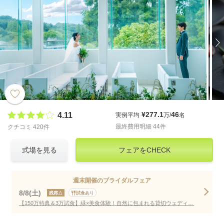
¥277.1
46
4.11
実例平均
万/
名
最終費用明細 44件
クチコミ 420件
式場を見る
フェアをCHECK
週末開催のブライダルフェア
8/8(土)
残席△
試食あり
【150万特典＆3万試食】緑×美食体験！自然に包まれる貸切ウェディング