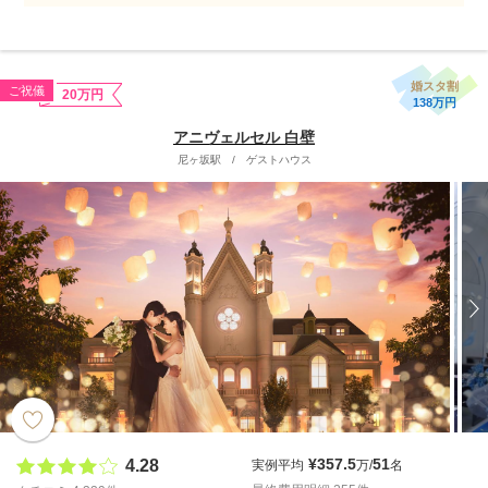
婚スタ割
ご祝儀
20万円
138万円
アニヴェルセル 白壁
尼ヶ坂駅
/
ゲストハウス
¥357.5
51
4.28
実例平均
万/
名