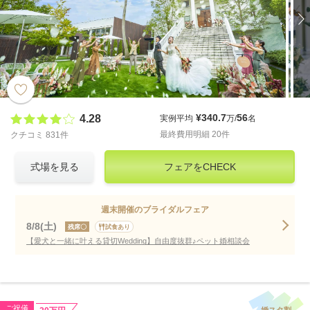
¥340.7
56
4.28
実例平均
万/
名
最終費用明細 20件
クチコミ 831件
式場を見る
フェアをCHECK
週末開催のブライダルフェア
8/8(土)
残席〇
試食あり
【愛犬と一緒に叶える貸切Wedding】自由度抜群♪ペット婚相談会
ご祝儀
婚スタ割