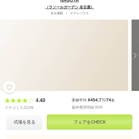
NAGOYA
（ラソールガーデン 名古屋）
名古屋駅
/
ゲストハウス
¥454.7
74
4.40
実例平均
万/
名
最終費用明細 95件
クチコミ 2,322件
式場を見る
フェアをCHECK