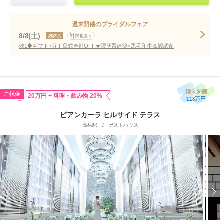
週末開催のブライダルフェア
8/8(土)
残席△
試食あり
残1◆ギフト7万！挙式全額OFF★隈研吾建築×黒毛和牛＆鰻試食
婚スタ割
ご祝儀
20万円 + 料理・飲み物 20%
118万円
ビアンカーラ ヒルサイド テラス
高岳駅
/
ゲストハウス