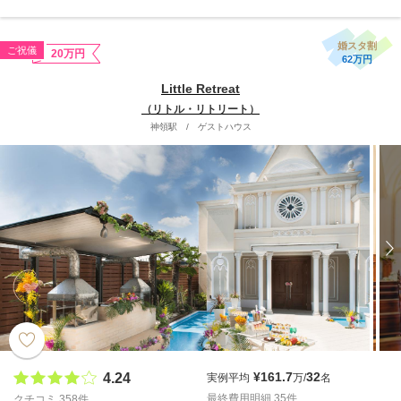
婚スタ割
ご祝儀
20万円
62万円
Little Retreat
（リトル・リトリート）
神領駅
/
ゲストハウス
¥161.7
32
4.24
実例平均
万/
名
最終費用明細 35件
クチコミ 358件