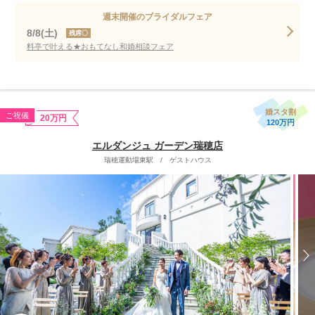
週末開催のブライダルフェア
8/8(土)
残席〇
料亭で叶える★おもてなし和婚相談フェア
婚スタ割
ご祝儀
20万円
120万円
エルダンジュ ガーデン瑞穂店
瑞穂運動場東駅
/
ゲストハウス