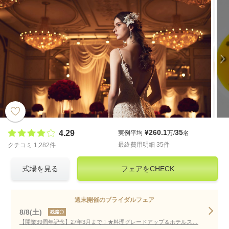
¥260.1
35
4.29
実例平均
万/
名
最終費用明細 35件
クチコミ 1,282件
式場を見る
フェアをCHECK
週末開催のブライダルフェア
8/8(土)
残席〇
【開業39周年記念】27年3月まで！★料理グレードアップ＆ホテルステイ★