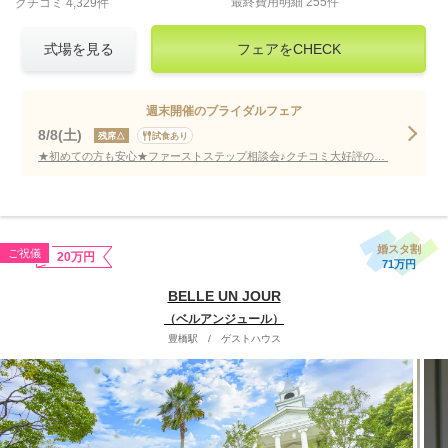
最終費用明細 255件
クチコミ 4,329件
式場を見る
フェアをCHECK
週末開催のブライダルフェア
8/8(土)
残席△
試食あり
★初めての方も安心★ファーストステップ相談会♪クチコミ大好評の試食付き！
婚スタ割
ご祝儀
20万円
71万円
BELLE UN JOUR
（ベルアンジュール）
豊橋駅
/
ゲストハウス