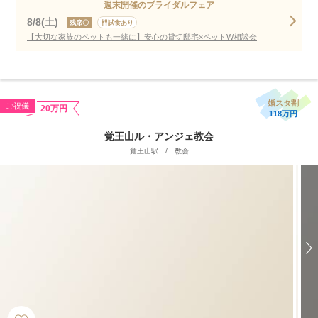
週末開催のブライダルフェア
8/8(土)
残席〇
試食あり
【大切な家族のペットも一緒に】安心の貸切邸宅×ペットW相談会
婚スタ割
ご祝儀
20万円
118万円
覚王山ル・アンジェ教会
覚王山駅
/
教会