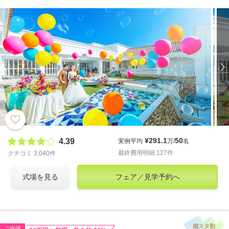
¥291.1
50
4.39
実例平均
万/
名
最終費用明細 127件
クチコミ 3,040件
式場を見る
フェア／見学予約へ
婚スタ割
ご祝儀