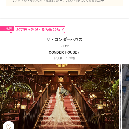
【フォト婚・挙式のみ・家族婚もOK】結婚準備なんでも相談会◆
ご祝儀
20万円 + 料理・飲み物 20%
ザ・コンダーハウス
（THE
CONDER HOUSE）
伏見駅
/
式場