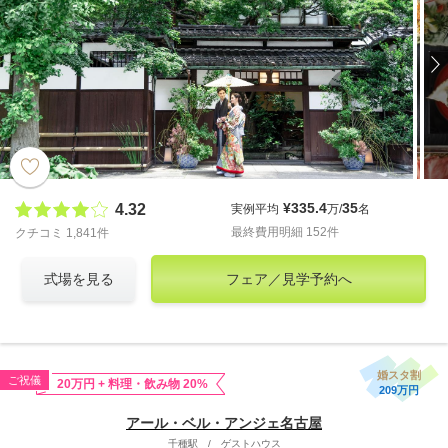
¥335.4
35
4.32
実例平均
万/
名
最終費用明細 152件
クチコミ 1,841件
式場を見る
フェア／見学予約へ
婚スタ割
ご祝儀
20万円 + 料理・飲み物 20%
209万円
アール・ベル・アンジェ名古屋
千種駅
/
ゲストハウス