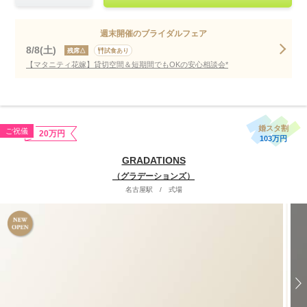
週末開催のブライダルフェア
8/8(土)
残席△
試食あり
【マタニティ花嫁】貸切空間＆短期間でもOKの安心相談会*
婚スタ割
ご祝儀
20万円
103万円
GRADATIONS
（グラデーションズ）
名古屋駅
/
式場