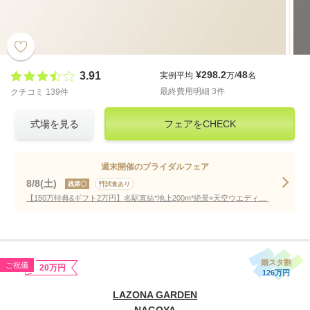
¥298.2
48
3.91
実例平均
万/
名
最終費用明細 3件
クチコミ 139件
式場を見る
フェアをCHECK
週末開催のブライダルフェア
8/8(土)
残席〇
試食あり
【150万特典&ギフト2万円】名駅直結*地上200m*絶景×天空ウエディング
婚スタ割
ご祝儀
20万円
126万円
LAZONA GARDEN