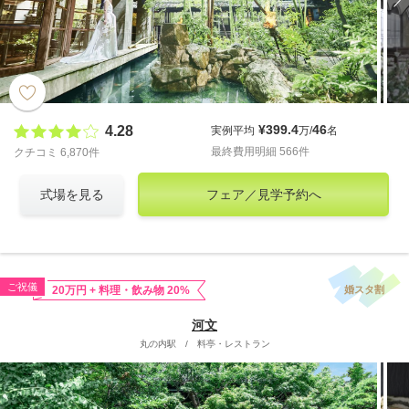
¥399.4
46
4.28
実例平均
万/
名
最終費用明細 566件
クチコミ 6,870件
式場を見る
フェア／見学予約へ
ご祝儀
婚スタ割
20万円 + 料理・飲み物 20%
河文
丸の内駅
/
料亭・レストラン