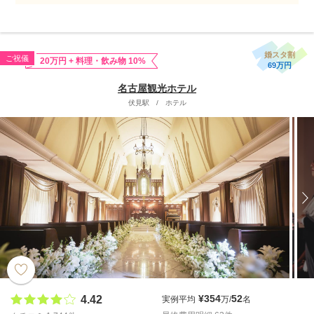
婚スタ割
ご祝儀
20万円 + 料理・飲み物 10%
69万円
名古屋観光ホテル
伏見駅
/
ホテル
¥354
52
4.42
実例平均
万/
名