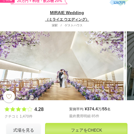
20万円 + 料理・飲み物 20%
128万円
MIRAIE Wedding
（ミライエ ウエディング）
栄駅
/
ゲストハウス
¥374.4
55
4.28
実例平均
万/
名
最終費用明細 85件
クチコミ 1,470件
式場を見る
フェアをCHECK