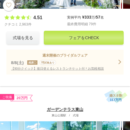
¥333
57
4.51
実例平均
万/
名
最終費用明細 79件
クチコミ 2,963件
式場を見る
フェアをCHECK
週末開催のブライダルフェア
8/8(土)
残席〇
試食あり
【90分クイック】後日使えるレストランチケット付＊お気軽相談
婚スタ割
ご祝儀
20万円
117万円
ガーデンテラス東山
東山公園駅
/
式場