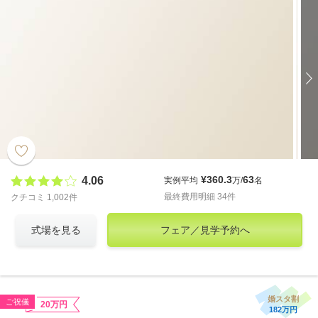
¥360.3
63
4.06
実例平均
万/
名
最終費用明細 34件
クチコミ 1,002件
式場を見る
フェア／見学予約へ
婚スタ割
ご祝儀
20万円
182万円