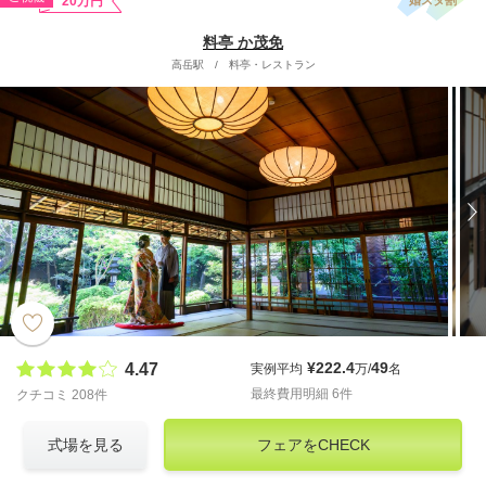
20万円
料亭 か茂免
高岳駅
/
料亭・レストラン
¥222.4
49
4.47
実例平均
万/
名
最終費用明細 6件
クチコミ 208件
式場を見る
フェアをCHECK