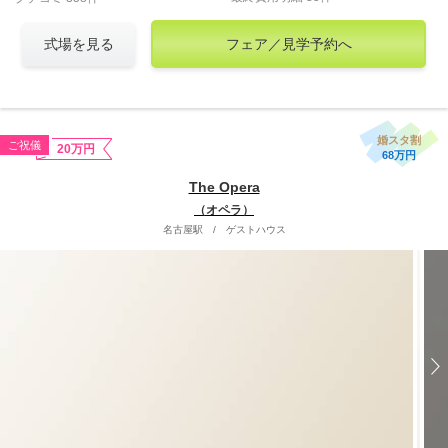
式場を見る
フェア／見学予約へ
婚スタ割
ご祝儀
20万円
68万円
The Opera
（オペラ）
名古屋駅
/
ゲストハウス