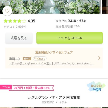
¥318
57
4.35
実例平均
万/
名
最終費用明細 47件
クチコミ 2,908件
式場を見る
フェアをCHECK
週末開催のブライダルフェア
8/8(土)
残席〇
試食あり
【日本の美しいチャペル１００選出】ガラスのバージンロード チャペル挙式体験&試食
婚スタ割
ご祝儀
20万円 + 料理・飲み物 15%
120万円
ホテルグランドティアラ 南名古屋
三河安城駅
/
ホテル