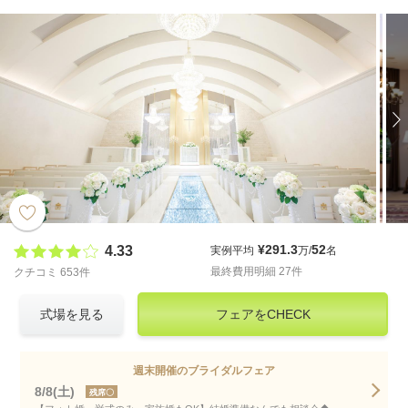
¥291.3
52
4.33
実例平均
万/
名
最終費用明細 27件
クチコミ 653件
式場を見る
フェアをCHECK
週末開催のブライダルフェア
8/8(土)
残席〇