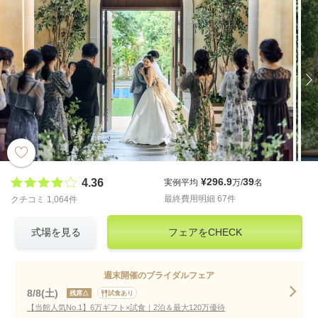
¥296.9
39
4.36
実例平均
万/
名
最終費用明細 67件
クチコミ 1,064件
式場を見る
フェアをCHECK
週末開催のブライダルフェア
8/8(土)
残席△
試食あり
【当館人気No.1】6万ギフト×試食｜2泊＆最大120万優待