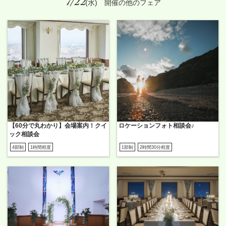
7/22
(水) 開催の他のフェア
【60分で丸わかり】会場案内！クイ
ロケーションフォト相談会♪
ック相談会
4部制
1時間程度
1部制
2時間30分程度