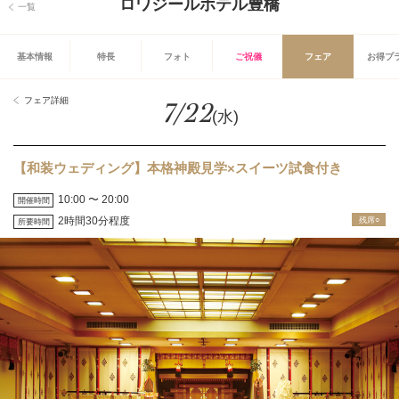
ロワジールホテル豊橋
一覧
基本情報
特長
フォト
ご祝儀
フェア
お得プ
フェア詳細
7/22
(水)
【和装ウェディング】本格神殿見学×スイーツ試食付き
10:00 〜 20:00
開催時間
2時間30分程度
残席○
所要時間