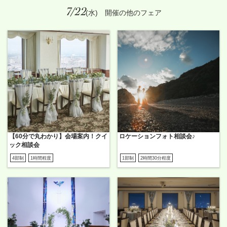
7/22
(水) 開催の他のフェア
【60分で丸わかり】会場案内！クイ
ロケーションフォト相談会♪
ック相談会
4部制
1時間程度
1部制
2時間30分程度