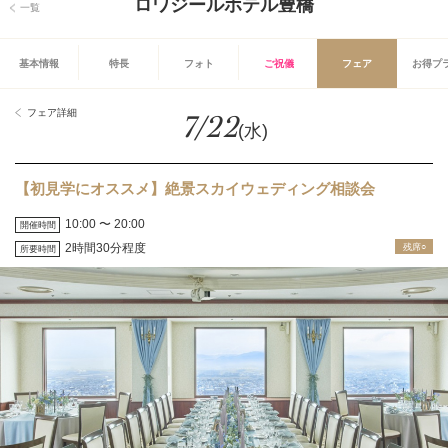
ロワジールホテル豊橋
一覧
基本情報
特長
フォト
ご祝儀
フェア
お得プ
フェア詳細
7/22
(水)
【初見学にオススメ】絶景スカイウェディング相談会
10:00 〜 20:00
開催時間
2時間30分程度
残席○
所要時間