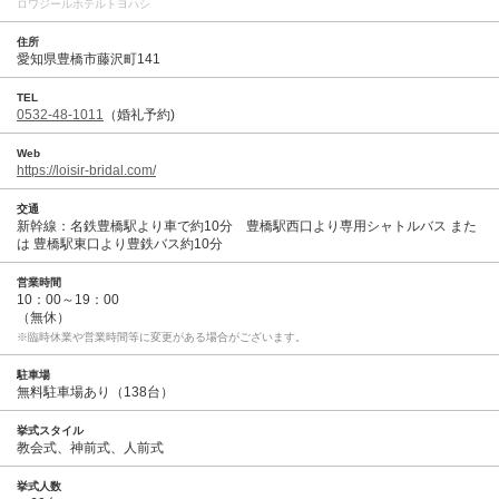
ロワジールホテルトヨハシ
住所
愛知県豊橋市藤沢町141
TEL
0532-48-1011
（婚礼予約)
Web
https://loisir-bridal.com/
交通
新幹線：名鉄豊橋駅より車で約10分 豊橋駅西口より専用シャトルバス また
は 豊橋駅東口より豊鉄バス約10分
営業時間
10：00～19：00
（無休）
※臨時休業や営業時間等に変更がある場合がございます。
駐車場
無料駐車場あり（138台）
挙式スタイル
教会式、神前式、人前式
挙式人数