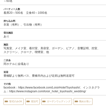
～60名
パーティー人数
着席20～500名 立食40～1000名
持ち込み料
衣装（有料）、引出物（有料）
宿泊施設
あり
施設
写真室、メイク室、着付室、美容室、ガーデン、ピアノ、音響証明、控室、
スクリーン、クローク、喫煙室、他
二次会
同ホテルに会場あり
送迎
豊橋駅より無料バス、豊橋市内および近郊は無料送迎可
その他
facebook：https://www.facebook.com/LoisirHotelToyohashi/、インスタグラ
ム：https://www.instagram.com/loisir_hotel_toyohashi_wedding/
挙式のみOK
宿泊可
ガーデンウェディング
眺めが良い