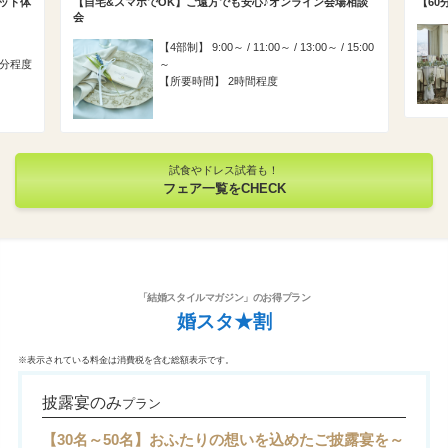
ット体
【自宅&スマホでOK】ご遠方でも安心♪オンライン会場相談
【6
会
4部制
9:00～ / 11:00～ / 13:00～ / 15:00
0分程度
～
所要時間
2時間程度
試食やドレス試着も！
フェア一覧をCHECK
「結婚スタイルマガジン」のお得プラン
婚スタ★割
※表示されている料金は消費税を含む総額表示です。
披露宴のみ
プラン
【30名～50名】おふたりの想いを込めたご披露宴を～