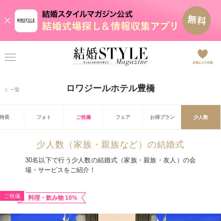
ロワジールホテル豊橋
一覧
特長
フォト
ご祝儀
フェア
お得プラン
少人数
少人数（家族・親族など）の結婚式
30名以下で行う少人数の結婚式（家族・親族・友人）の会
場・サービスをご紹介！
ご祝儀
料理・飲み物 10%