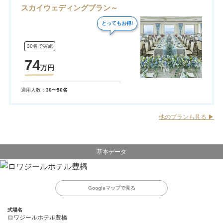
スカイウェディングプラン～
とってもお得!
30名で実施
74
万
円
適用人数
30〜50名
他のプランも見る ▶︎
基本データ
Googleマップで見る
式場名
ロワジールホテル豊橋