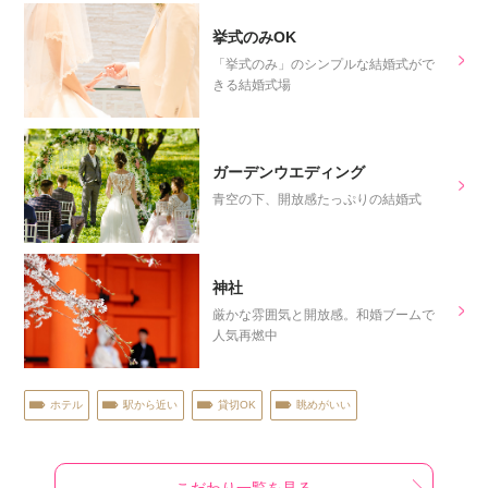
挙式のみOK
「挙式のみ」のシンプルな結婚式がで
きる結婚式場
ガーデンウエディング
青空の下、開放感たっぷりの結婚式
神社
厳かな雰囲気と開放感。和婚ブームで
人気再燃中
ホテル
駅から近い
貸切OK
眺めがいい
こだわり一覧を見る