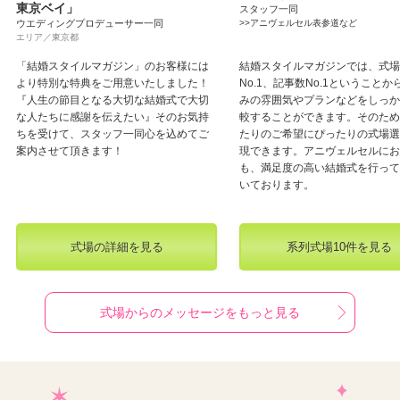
東京ベイ」
スタッフ一同
ウエディングプロデューサー一同
>>アニヴェルセル表参道など
エリア／東京都
「結婚スタイルマガジン」のお客様には
結婚スタイルマガジンでは、式場
より特別な特典をご用意いたしました！
No.1、記事数No.1ということか
『人生の節目となる大切な結婚式で大切
みの雰囲気やプランなどをしっか
な人たちに感謝を伝えたい』そのお気持
較することができます。そのため
ちを受けて、スタッフ一同心を込めてご
たりのご希望にぴったりの式場選
案内させて頂きます！
現できます。アニヴェルセルにお
も、満足度の高い結婚式を行って
いております。
式場の詳細を見る
系列式場10件を見る
式場からのメッセージをもっと見る