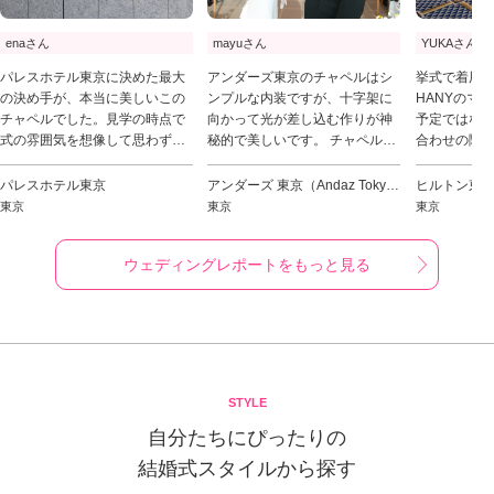
enaさん
mayuさん
YUKAさん
パレスホテル東京に決めた最大
アンダーズ東京のチャペルはシ
挙式で着用し
の決め手が、本当に美しいこの
ンプルな内装ですが、十字架に
HANYのマ
チャペルでした。見学の時点で
向かって光が差し込む作りが神
予定ではな
式の雰囲気を想像して思わず涙
秘的で美しいです。 チャペルの
合わせの際
してしまうほど感動的な空間で
外壁はあえて経年劣化する素材
作ホヤホヤ
す。当日はキリスト教式（約25
を選び、夫婦の時間の積み重ね
り一目惚れ、
パレスホテル東京
アンダーズ 東京（Andaz Tokyo Toranomon Hills）
ヒルトン東
万円）で執り行いました。オル
を表しているということを教え
きはドレス
東京
東京
東京
ガン、チェロ、ハープの上質な
ていただきとても素敵だと思い
ないと言って
生演奏に包まれる素晴らしい時
ました。 挙式はキリスト教式
前から予約
ウェディングレポートをもっと見る
間となり、ここで挙式ができて
で、誓いの言葉、指輪交換、結
ャンセルさ
本当に良かったです。
婚証明書へのサイン、誓いのキ
レスに決めま
ス... と王道の流れです。 一目惚
レスのトレ
れしたアンダーズのチャペルは
ベールにし
やっぱり素敵で、ここで式を挙
なイメージにな
げられて本当に幸せでした🕊️
は終始生演奏🎷 リングピ
母の手作り
STYLE
いいものに
リングガー
自分たちにぴったりの
ゃん♡ かわ
結婚式スタイルから探す
しい空間にな