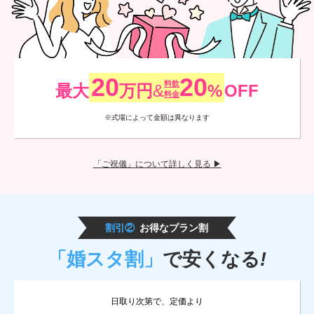
20
20
料飲
最大
万円
&
%
OFF
料金
※式場によって金額は異なります
「ご祝儀」について詳しく見る ▶
割引②
お得なプラン割
「婚スタ割」
で安くなる
!
日取り次第で、定価より