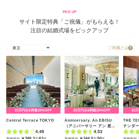
PICK UP
サイト限定特典「ご祝儀」がもらえる！
注目の結婚式場をピックアップ
ご祝儀とは
20万円分&料飲20%OFF
20万円分&料飲20%OFF
20
Central Terrace TOKYO
Anniversary. An EBISU
THE T
（アニバーサリー アン 恵比
テンダ
4.49
4.53
寿）
￥
388.3
63
￥
344.0
50
実例平均
万/
名
実例平均
万/
名
実例平均