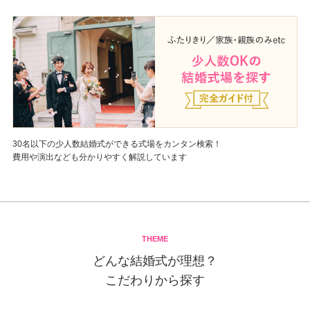
かった演出の
日はお天気
ことが本当によ
月で寒いか
が、むしろ
フラワーシ
こともでき
30名以下の少人数結婚式ができる式場をカンタン検索！
費用や演出なども分かりやすく解説しています
THEME
どんな結婚式が理想？
こだわりから探す