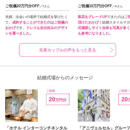
ご祝儀20万円分OFF
ご祝儀10万円分OFF
／Tさん
／Kさん
夫婦、出会いの場所で結婚式を挙げたく
装花をグレードUP
できたのは
ご
て。
成約することができたのはご祝儀の
頂けたおかげ！
結婚スタイルマガ
おかげ
です。
ドレスも自分好みのデザイ
式場探しサイト自体も写真が多く
ンを選べました。
も参考になりました。
先輩カップルの声をもっと見る
結婚式場からのメッセージ
ご祝儀
ご祝儀
20
20
万円分
「ホテル インターコンチネンタル
「アニヴェルセル」グルー