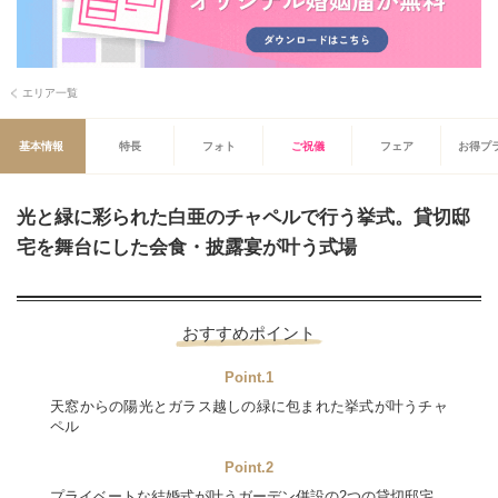
エリア一覧
基本情報
特長
フォト
ご祝儀
フェア
お得プ
光と緑に彩られた白亜のチャペルで行う挙式。貸切邸
宅を舞台にした会食・披露宴が叶う式場
おすすめポイント
Point.1
天窓からの陽光とガラス越しの緑に包まれた挙式が叶うチャ
ペル
Point.2
プライベートな結婚式が叶うガーデン併設の2つの貸切邸宅