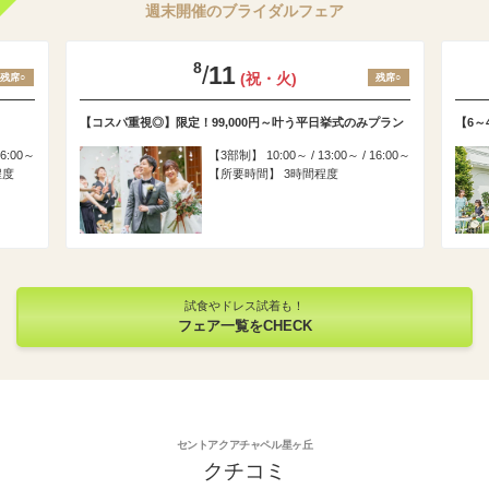
週末開催のブライダルフェア
8
/
11
(祝・火)
残席○
残席○
【コスパ重視◎】限定！99,000円～叶う平日挙式のみプラン
【6～
16:00～
3部制
10:00～ / 13:00～ / 16:00～
程度
所要時間
3時間程度
試食やドレス試着も！
フェア一覧をCHECK
セントアクアチャペル星ヶ丘
クチコミ