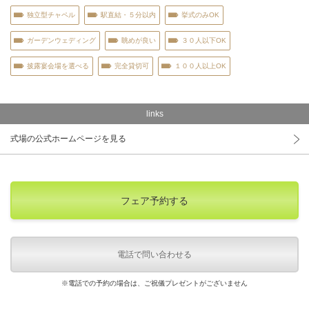
独立型チャペル
駅直結・５分以内
挙式のみOK
ガーデンウェディング
眺めが良い
３０人以下OK
披露宴会場を選べる
完全貸切可
１００人以上OK
links
式場の公式ホームページを見る
フェア予約する
電話で問い合わせる
※電話での予約の場合は、ご祝儀プレゼントがございません