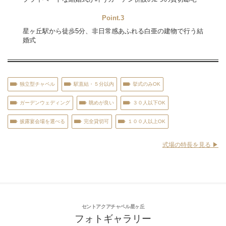
Point.3
星ヶ丘駅から徒歩5分、非日常感あふれる白亜の建物で行う結
婚式
独立型チャペル
駅直結・５分以内
挙式のみOK
ガーデンウェディング
眺めが良い
３０人以下OK
披露宴会場を選べる
完全貸切可
１００人以上OK
式場の特長を見る ▶︎
セントアクアチャペル星ヶ丘
フォトギャラリー