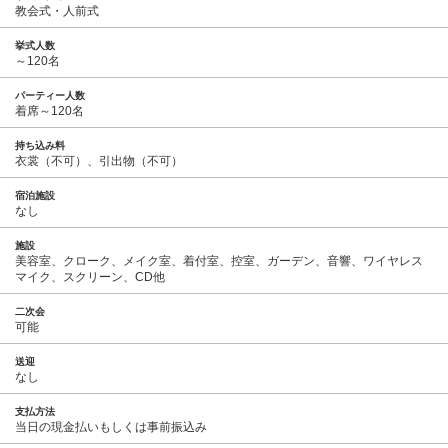
教会式・人前式
挙式人数
～120名
パーティー人数
着席～120名
持ち込み料
衣裳（不可）、引出物（不可）
宿泊施設
なし
施設
美容室、クローク、メイク室、着付室、控室、ガーデン、音響、ワイヤレス
マイク、スクリーン、CD他
二次会
可能
送迎
なし
支払方法
当日の現金払いもしくは事前振込み