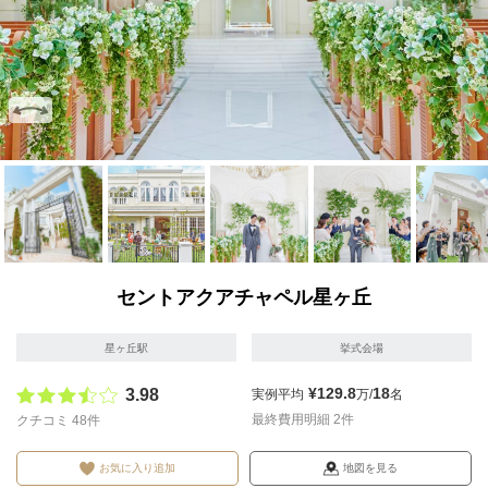
画像を拡大
画像を拡大
画像を拡大
画像を拡大
画像を拡
セントアクアチャペル星ヶ丘
星ヶ丘駅
挙式会場
¥129.8
18
3.98
実例平均
万/
名
最終費用明細 2件
クチコミ 48件
お気に入り追加
地図を見る