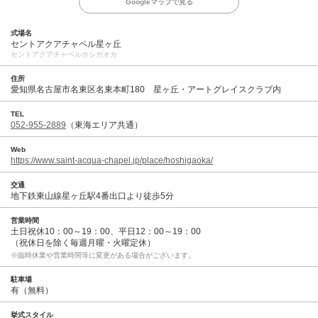
Googleマップで見る
式場名
セントアクアチャペル星ヶ丘
セントアクアチャペルホシガオカ
住所
愛知県名古屋市名東区名東本町180 星ヶ丘・アートグレイスクラブ内
TEL
052-955-2889
（東海エリア共通）
Web
https://www.saint-acqua-chapel.jp/place/hoshigaoka/
交通
地下鉄東山線星ヶ丘駅4番出口より徒歩5分
営業時間
土日祝休10：00～19：00、平日12：00～19：00
（祝休日を除く毎週月曜・火曜定休）
※臨時休業や営業時間等に変更がある場合がございます。
駐車場
有（無料）
挙式スタイル