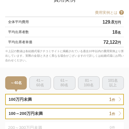
費用実例とは
129.8
全体平均費用
万円
18
平均出席者数
名
72,122
平均出席者単価
円
※上記の数値は各結婚式場クチコミサイトに掲載されている過去10年以内の費用実例より算
出しています。実際の金額と大きく異なる場合がございますので詳しくは結婚式場にお問い
合わせください。
41～
61～
81～
101
名
～40
名
60
名
80
名
100
名
以上
1
100万円未満
件
1
100～200万円未満
件
200～300万円未満
0
件