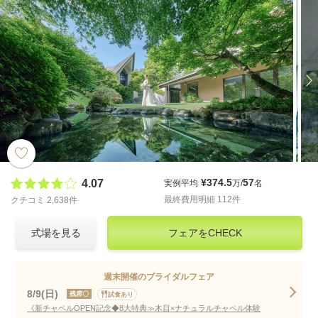
¥374.5
57
4.07
実例平均
万/
名
最終費用明細 112件
クチコミ 2,638件
式場を見る
フェアをCHECK
週末開催のブライダルフェア
8/9(日)
残席〇
試食あり
《新チャペルOPEN記念◆8大特典≫木目×ナチュラルチャペル体験