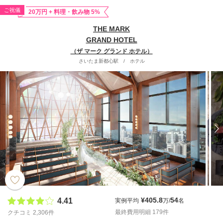
ご祝儀
20万円 + 料理・飲み物 5%
THE MARK
GRAND HOTEL
（ザ マーク グランド ホテル）
さいたま新都心駅
/
ホテル
¥405.8
54
4.41
実例平均
万/
名
最終費用明細 179件
クチコミ 2,306件