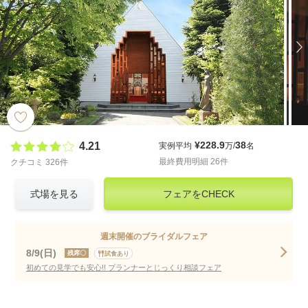
¥228.9
38
4.21
実例平均
万/
名
最終費用明細 26件
クチコミ 326件
式場を見る
フェアをCHECK
週末開催のブライダルフェア
8/9(日)
残席〇
試食あり
初めての見学でも安心!! プランナーとじっくり相談フェア