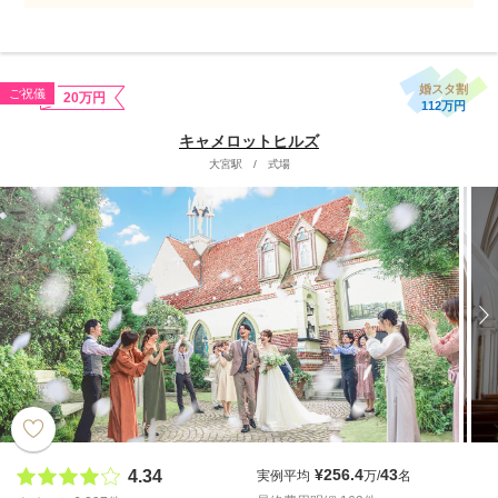
婚スタ割
ご祝儀
20万円
112万円
キャメロットヒルズ
大宮駅
/
式場
¥256.4
43
4.34
実例平均
万/
名