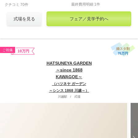
最終費用明細 1件
クチコミ 70件
式場を見る
フェア／見学予約へ
婚スタ割
ご祝儀
10万円
76万円
HATSUNEYA GARDEN
～since 1868
KAWAGOE～
（ハツネヤ ガーデン
～シンス 1868 川越～）
川越駅
/
式場