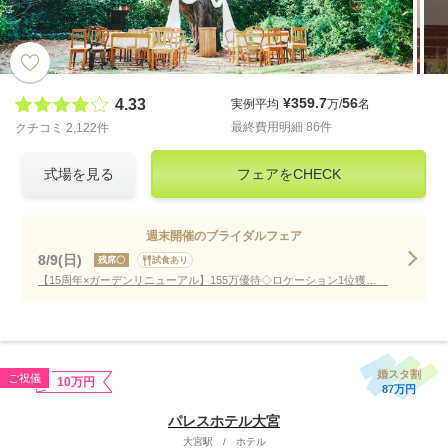
¥359.7
56
4.33
実例平均
万/
名
最終費用明細 86件
クチコミ 2,122件
式場を見る
フェアをCHECK
週末開催のブライダルフェア
8/9(日)
残席〇
試食あり
【15周年×ガーデンリニューアル】155万優待◇ロケーション1位獲得！
婚スタ割
ご祝儀
10万円
87万円
パレスホテル大宮
大宮駅
/
ホテル