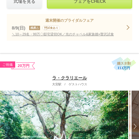
式場を見る
フェアをCHECK
週末開催のブライダルフェア
8/9(日)
残席△
試食あり
＼10～29名・99万◇邸宅貸切OK／光のチャペル&家族婚×贅沢試食
婚スタ割
ご祝儀
20万円
113万円
ラ・クラリエール
大宮駅
/
ゲストハウス