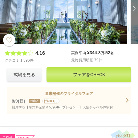
¥344.3
52
4.16
実例平均
万/
名
最終費用明細 79件
クチコミ 1,596件
式場を見る
フェアをCHECK
週末開催のブライダルフェア
8/9(日)
残席△
試食あり
初見学◎【挙式料全額＆5万GIFTプレゼント】天空チャペル体験付
婚スタ割
ご祝儀