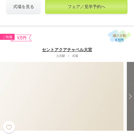
式場を見る
フェア／見学予約へ
婚スタ割
ご祝儀
5万円
8万円
セントアクアチャペル大宮
土呂駅
/
式場