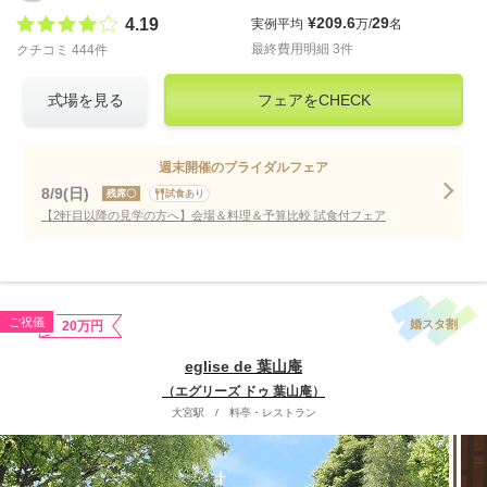
¥209.6
29
4.19
実例平均
万/
名
最終費用明細 3件
クチコミ 444件
式場を見る
フェアをCHECK
週末開催のブライダルフェア
8/9(日)
残席〇
試食あり
【2軒目以降の見学の方へ】会場＆料理＆予算比較 試食付フェア
ご祝儀
婚スタ割
20万円
eglise de 葉山庵
（エグリーズ ドゥ 葉山庵）
大宮駅
/
料亭・レストラン