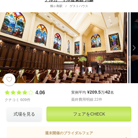
鶴ヶ島駅
/
ゲストハウス
¥209.5
42
4.06
実例平均
万/
名
最終費用明細 22件
クチコミ 609件
式場を見る
フェアをCHECK
週末開催のブライダルフェア