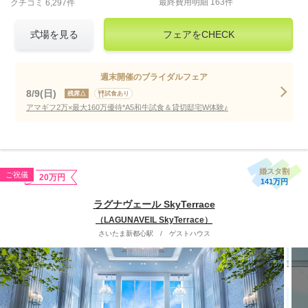
最終費用明細 163件
クチコミ 6,297件
式場を見る
フェアをCHECK
週末開催のブライダルフェア
8/9(日)
残席△
試食あり
アマギフ2万×最大160万優待*A5和牛試食＆貸切邸宅W体験♪
婚スタ割
ご祝儀
20万円
141万円
ラグナヴェール SkyTerrace
（LAGUNAVEIL SkyTerrace）
さいたま新都心駅
/
ゲストハウス