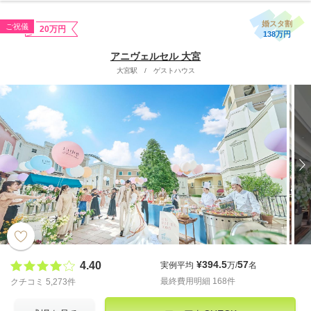
婚スタ割
ご祝儀
20万円
138万円
アニヴェルセル 大宮
大宮駅
/
ゲストハウス
¥394.5
57
4.40
実例平均
万/
名
最終費用明細 168件
クチコミ 5,273件