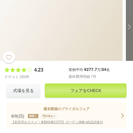
¥277.7
34
4.23
実例平均
万/
名
最終費用明細 7件
クチコミ 293件
式場を見る
フェアをCHECK
週末開催のブライダルフェア
8/9(日)
残席△
試食あり
【初見学おススメ！来館特典5万円】ガーデン体験×絶品試食付