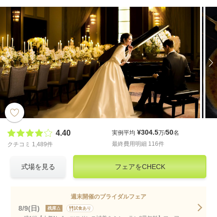
¥304.5
50
4.40
実例平均
万/
名
最終費用明細 116件
クチコミ 1,489件
式場を見る
フェアをCHECK
週末開催のブライダルフェア
8/9(日)
残席△
試食あり