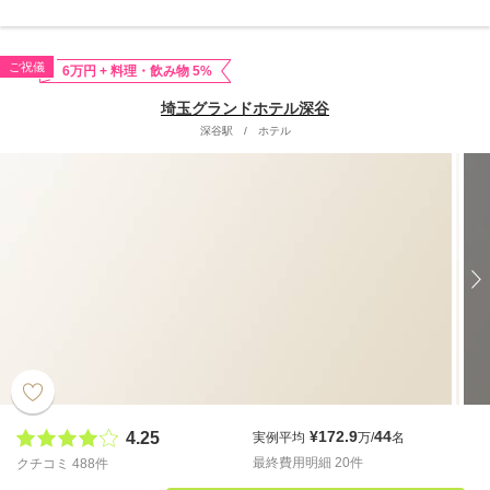
ご祝儀
6万円 + 料理・飲み物 5%
埼玉グランドホテル深谷
深谷駅
/
ホテル
¥172.9
44
4.25
実例平均
万/
名
最終費用明細 20件
クチコミ 488件