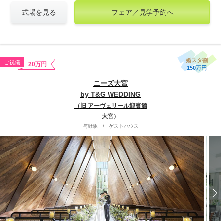
式場を見る
フェア／見学予約へ
婚スタ割
ご祝儀
20万円
150万円
ニーズ大宮
by T&G WEDDING
（旧 アーヴェリール迎賓館
大宮）
与野駅
/
ゲストハウス