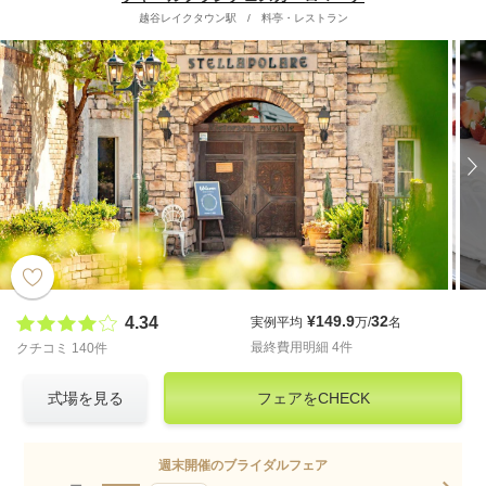
越谷レイクタウン駅
/
料亭・レストラン
¥149.9
32
4.34
実例平均
万/
名
最終費用明細 4件
クチコミ 140件
式場を見る
フェアをCHECK
週末開催のブライダルフェア