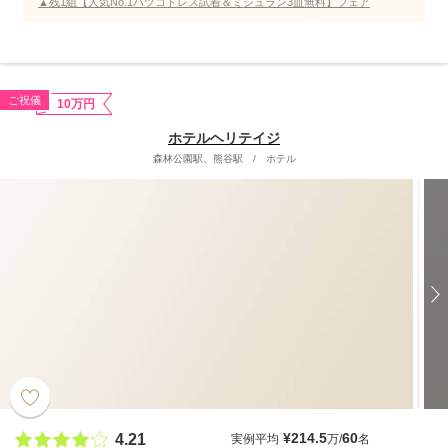
▲残1組【人気No.1ハツコドレス試着＆ミシュラン3皿無料】フェア
ご祝儀
10万円
ホテルヘリテイジ
森林公園駅、熊谷駅
/
ホテル
¥214.5
60
4.21
実例平均
万/
名