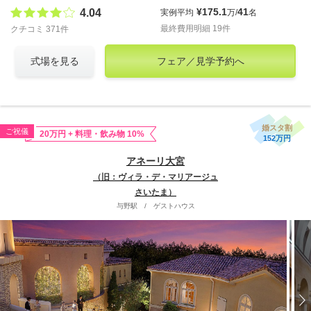
¥175.1
41
4.04
実例平均
万/
名
最終費用明細 19件
クチコミ 371件
式場を見る
フェア／見学予約へ
婚スタ割
ご祝儀
20万円 + 料理・飲み物 10%
152万円
アネーリ大宮
（旧：ヴィラ・デ・マリアージュ
さいたま）
与野駅
/
ゲストハウス