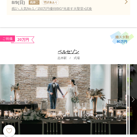
8/9(日)
残席〇
試食あり
残1＼人気No.1／150万円優待BIG*光差す大聖堂×試食
婚スタ割
ご祝儀
20万円
80万円
ベルセゾン
志木駅
/
式場