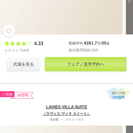
¥261.7
35
4.33
実例平均
万/
名
最終費用明細 39件
クチコミ 754件
式場を見る
フェア／見学予約へ
婚スタ割
ご祝儀
10万円
120万円
LAVIES VILLA SUITE
（ラヴィス ヴィラ スイート）
深谷駅
/
ゲストハウス