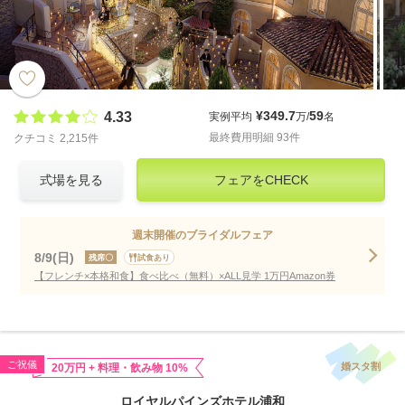
¥349.7
59
4.33
実例平均
万/
名
最終費用明細 93件
クチコミ 2,215件
式場を見る
フェアをCHECK
週末開催のブライダルフェア
8/9(日)
残席〇
試食あり
【フレンチ×本格和食】食べ比べ（無料）×ALL見学 1万円Amazon券
ご祝儀
婚スタ割
20万円 + 料理・飲み物 10%
ロイヤルパインズホテル浦和