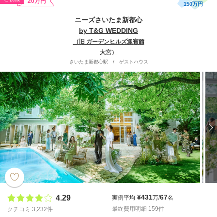
20万円
150万円
ニーズさいたま新都心
by T&G WEDDING
（旧 ガーデンヒルズ迎賓館
大宮）
さいたま新都心駅
/
ゲストハウス
¥431
67
4.29
実例平均
万/
名
最終費用明細 159件
クチコミ 3,232件