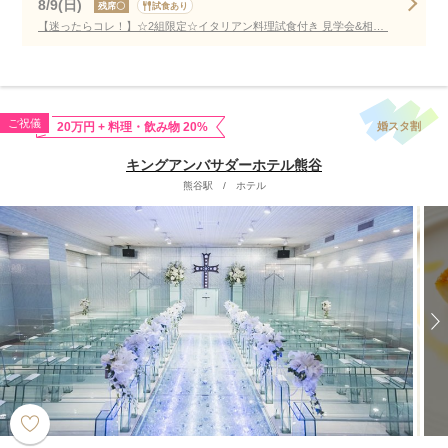
8/9(日)
残席〇
試食あり
【迷ったらコレ！】☆2組限定☆イタリアン料理試食付き 見学会&相談会
ご祝儀
婚スタ割
20万円 + 料理・飲み物 20%
キングアンバサダーホテル熊谷
熊谷駅
/
ホテル