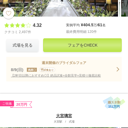
¥404.5
61
4.32
実例平均
万/
名
最終費用明細 120件
クチコミ 2,497件
式場を見る
フェアをCHECK
週末開催のブライダルフェア
8/9(日)
残席〇
試食あり
【2軒目以降におすすめ◎】絶品試食×全館見学×見積り徹底比較
婚スタ割
ご祝儀
20万円
151万円
大宮璃宮
大宮駅
/
式場