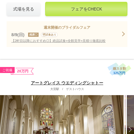
式場を見る
フェアをCHECK
週末開催のブライダルフェア
8/9(日)
残席〇
試食あり
【2軒目以降におすすめ◎】絶品試食×全館見学×見積り徹底比較
婚スタ割
ご祝儀
20万円
125万円
アートグレイス ウエディングシャトー
大宮駅
/
ゲストハウス