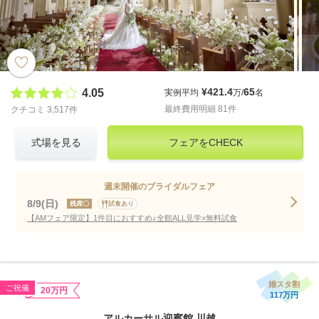
¥421.4
65
4.05
実例平均
万/
名
最終費用明細 81件
クチコミ 3,517件
式場を見る
フェアをCHECK
週末開催のブライダルフェア
8/9(日)
残席〇
試食あり
【AMフェア限定】1件目におすすめ♪全館ALL見学×無料試食
婚スタ割
ご祝儀
20万円
117万円
アルカーサル迎賓館 川越