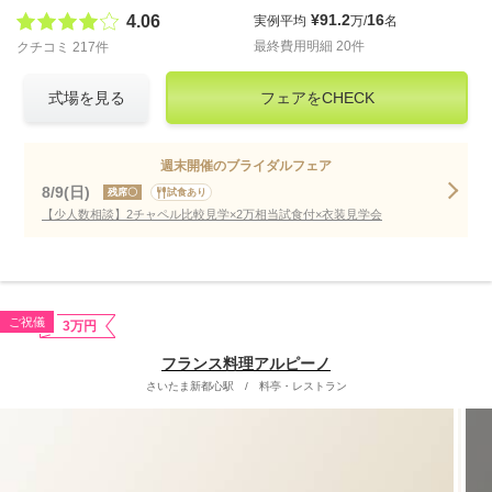
¥91.2
16
4.06
実例平均
万/
名
最終費用明細 20件
クチコミ 217件
式場を見る
フェアをCHECK
週末開催のブライダルフェア
8/9(日)
残席〇
試食あり
【少人数相談】2チャペル比較見学×2万相当試食付×衣装見学会
ご祝儀
3万円
フランス料理アルピーノ
さいたま新都心駅
/
料亭・レストラン