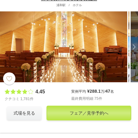
浦和駅
/
ホテル
¥288.1
47
4.45
実例平均
万/
名
最終費用明細 75件
クチコミ 1,781件
式場を見る
フェア／見学予約へ