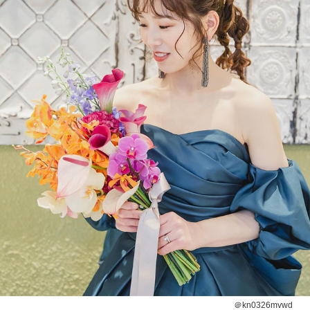
＠kn0326mvwd